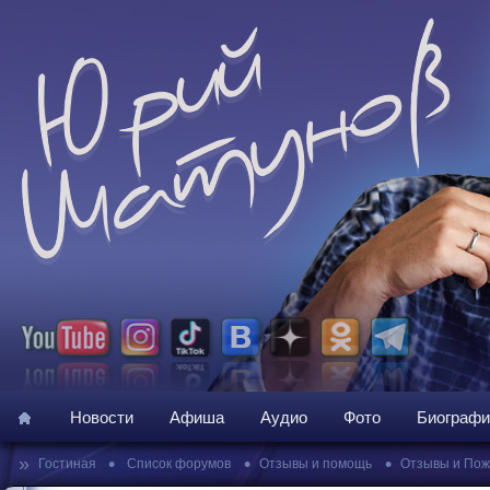
Новости
Афиша
Аудио
Фото
Биографи
»
•
•
•
Гостиная
Список форумов
Отзывы и помощь
Отзывы и По