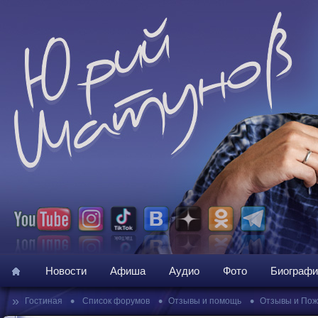
Новости
Афиша
Аудио
Фото
Биографи
»
•
•
•
Гостиная
Список форумов
Отзывы и помощь
Отзывы и По