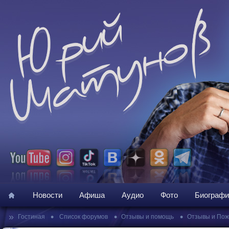
Новости
Афиша
Аудио
Фото
Биографи
»
•
•
•
Гостиная
Список форумов
Отзывы и помощь
Отзывы и По