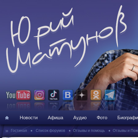
Новости
Афиша
Аудио
Фото
Биографи
»
•
•
•
Гостиная
Список форумов
Отзывы и помощь
Отзывы и По