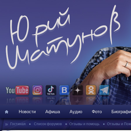
Новости
Афиша
Аудио
Фото
Биографи
»
•
•
•
Гостиная
Список форумов
Отзывы и помощь
Отзывы и По