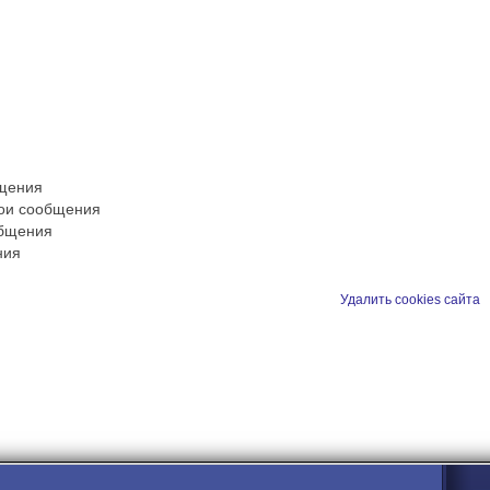
бщения
вои сообщения
общения
ния
Удалить cookies сайта