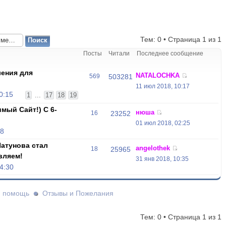
Тем: 0 • Страница
1
из
1
Посты
Читали
Последнее сообщение
ения для
NATALOCHKA
569
503281
11 июл 2018, 10:17
0:15
1
...
17
18
19
мый Сайт!) С 6-
нюша
16
23252
01 июл 2018, 02:25
18
атунова стал
angelothek
18
25965
вляем!
31 янв 2018, 10:35
4:30
и помощь
Отзывы и Пожелания
Тем: 0 • Страница
1
из
1