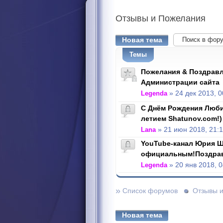
Отзывы
и Пожелания
Новая тема
Темы
Пожелания & Поздравл
Администрации сайта
Legenda
» 24 дек 2013, 0
С Днём Рождения Люби
летием Shatunov.com!)
Lana
» 21 июн 2018, 21:
YouTube-канал Юрия Ш
официальным!Поздра
Legenda
» 20 янв 2018, 0
»
Список форумов
Отзывы 
Новая тема