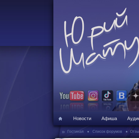
Новости
Афиша
Ауди
»
•
•
Гостиная
Список форумов
Отзы