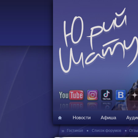
Новости
Афиша
Ауди
»
•
•
Гостиная
Список форумов
Отзы