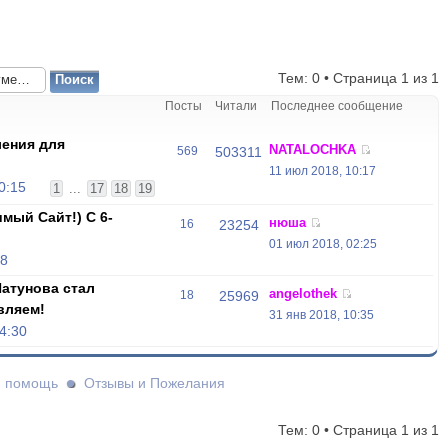
Тем: 0 • Страница
1
из
1
Посты
Читали
Последнее сообщение
ения для
NATALOCHKA
569
503311
11 июл 2018, 10:17
0:15
1
...
17
18
19
мый Сайт!) С 6-
нюша
16
23254
01 июл 2018, 02:25
18
атунова стал
angelothek
18
25969
вляем!
31 янв 2018, 10:35
4:30
и помощь
Отзывы и Пожелания
Тем: 0 • Страница
1
из
1