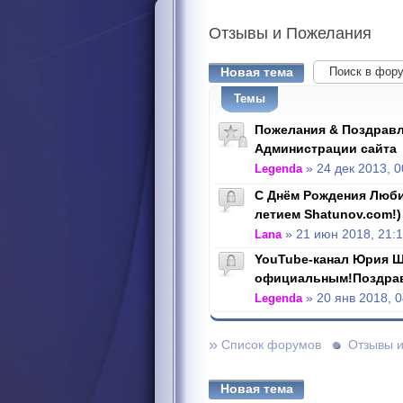
Отзывы
и Пожелания
Новая тема
Темы
Пожелания & Поздравл
Администрации сайта
Legenda
» 24 дек 2013, 0
С Днём Рождения Люби
летием Shatunov.com!)
Lana
» 21 июн 2018, 21:
YouTube-канал Юрия Ш
официальным!Поздра
Legenda
» 20 янв 2018, 0
»
Список форумов
Отзывы 
Новая тема