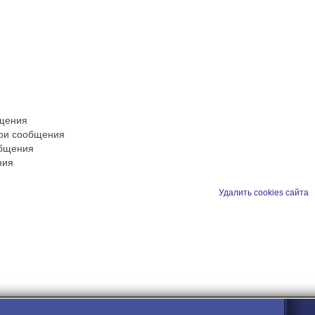
бщения
вои сообщения
общения
ния
Удалить cookies сайта