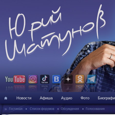
Новости
Афиша
Аудио
Фото
Биографи
»
•
•
•
Гостиная
Список форумов
Обсуждения
Голосования