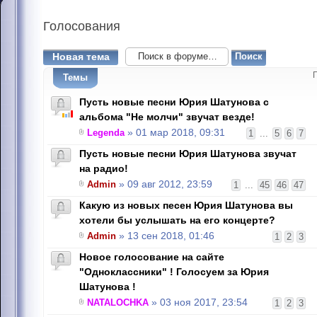
Голосования
Новая тема
Темы
Пусть новые песни Юрия Шатунова с
альбома "Не молчи" звучат везде!
Legenda
» 01 мар 2018, 09:31
1
...
5
6
7
Пусть новые песни Юрия Шатунова звучат
на радио!
Admin
» 09 авг 2012, 23:59
1
...
45
46
47
Какую из новых песен Юрия Шатунова вы
хотели бы услышать на его концерте?
Admin
» 13 сен 2018, 01:46
1
2
3
Новое голосование на сайте
"Одноклассники" ! Голосуем за Юрия
Шатунова !
NATALOCHKA
» 03 ноя 2017, 23:54
1
2
3