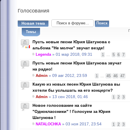
Голосования
Новая тема
Темы
Пусть новые песни Юрия Шатунова с
альбома "Не молчи" звучат везде!
Legenda
» 01 мар 2018, 09:31
1
...
5
6
7
Пусть новые песни Юрия Шатунова звучат
на радио!
Admin
» 09 авг 2012, 23:59
1
...
45
46
47
Какую из новых песен Юрия Шатунова вы
хотели бы услышать на его концерте?
Admin
» 13 сен 2018, 01:46
1
2
3
Новое голосование на сайте
"Одноклассники" ! Голосуем за Юрия
Шатунова !
NATALOCHKA
» 03 ноя 2017, 23:54
1
2
3