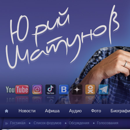
Новости
Афиша
Аудио
Фото
Биографи
»
•
•
•
Гостиная
Список форумов
Обсуждения
Голосования