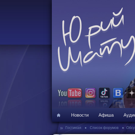
Новости
Афиша
Ауди
»
•
•
Гостиная
Список форумов
Обсу