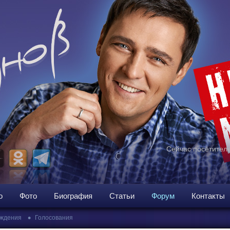
Сейчас посетителе
о
Фото
Биография
Статьи
Форум
Контакты
•
ждения
Голосования