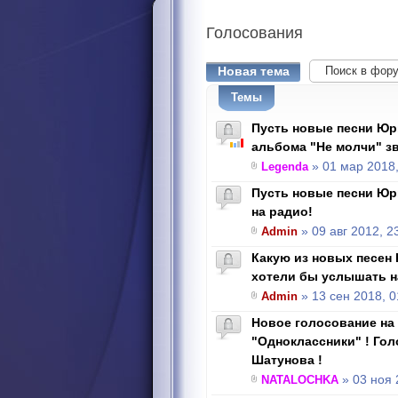
Голосования
Новая тема
Темы
Пусть новые песни Юр
альбома "Не молчи" зв
Legenda
» 01 мар 2018,
Пусть новые песни Юр
на радио!
Admin
» 09 авг 2012, 2
Какую из новых песен
хотели бы услышать н
Admin
» 13 сен 2018, 0
Новое голосование на
"Одноклассники" ! Го
Шатунова !
NATALOCHKA
» 03 ноя 