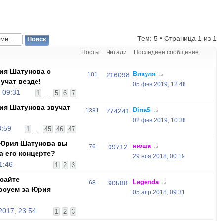
Тем: 5 • Страница
1
из
1
Посты
Читали
Последнее сообщение
ия Шатунова с
Викуля
181
216098
учат везде!
05 фев 2019, 12:48
 09:31
1
...
5
6
7
ия Шатунова звучат
DinaS
1381
774241
02 фев 2019, 10:38
3:59
1
...
45
46
47
 Юрия Шатунова вы
нюша
76
99712
а его концерте?
29 ноя 2018, 00:19
1:46
1
2
3
 сайте
Legenda
68
90588
лосуем за Юрия
05 апр 2018, 09:31
2017, 23:54
1
2
3