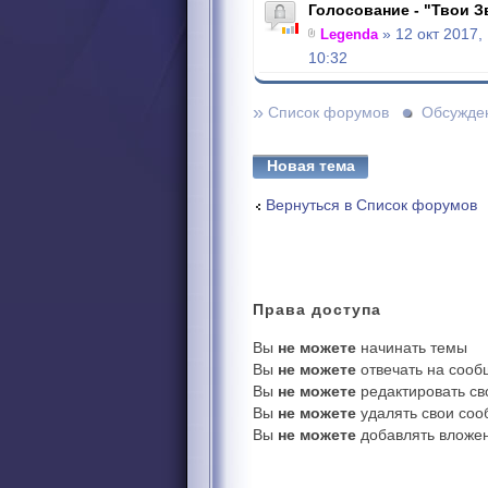
Голосование - "Твои 
Legenda
» 12 окт 2017,
10:32
»
Список форумов
Обсужде
Новая тема
Вернуться в Список форумов
Права
доступа
Вы
не можете
начинать темы
Вы
не можете
отвечать на соо
Вы
не можете
редактировать с
Вы
не можете
удалять свои со
Вы
не можете
добавлять вложе