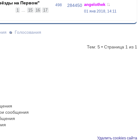
Звёзды на Первом"
angelothek
498
284450
1
...
15
16
17
01 янв 2018, 14:11
ния
Голосования
Тем: 5 • Страница
1
из
1
бщения
вои сообщения
общения
ния
Удалить cookies сайта