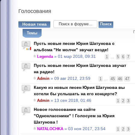
Голосования
Новая тема
Темы
Пусть новые песни Юрия Шатунова с
альбома "Не молчи" звучат везде!
Legenda
» 01 мар 2018, 09:31
1
...
5
6
7
Пусть новые песни Юрия Шатунова звучат
на радио!
Admin
» 09 авг 2012, 23:59
1
...
45
46
47
Какую из новых песен Юрия Шатунова вы
хотели бы услышать на его концерте?
Admin
» 13 сен 2018, 01:46
1
2
3
Новое голосование на сайте
"Одноклассники" ! Голосуем за Юрия
Шатунова !
NATALOCHKA
» 03 ноя 2017, 23:54
1
2
3