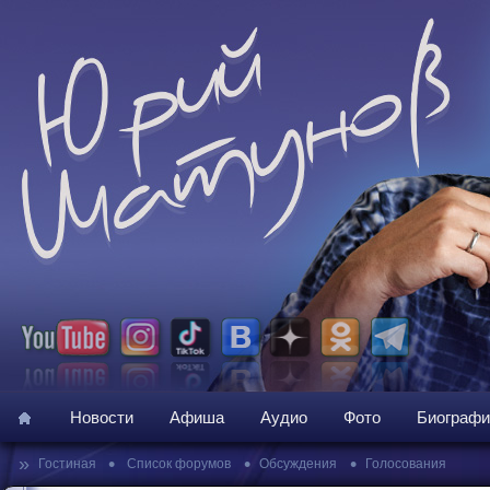
Новости
Афиша
Аудио
Фото
Биографи
»
•
•
•
Гостиная
Список форумов
Обсуждения
Голосования