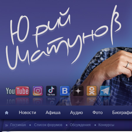
Новости
Афиша
Аудио
Фото
Биографи
»
•
•
•
Гостиная
Список форумов
Обсуждения
Конкурсы