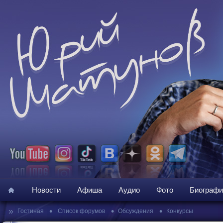
Новости
Афиша
Аудио
Фото
Биографи
»
•
•
•
Гостиная
Список форумов
Обсуждения
Конкурсы