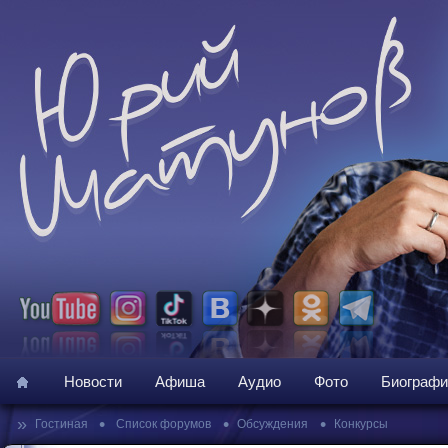
Новости
Афиша
Аудио
Фото
Биографи
»
•
•
•
Гостиная
Список форумов
Обсуждения
Конкурсы