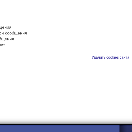
бщения
вои сообщения
общения
ния
Удалить cookies сайта