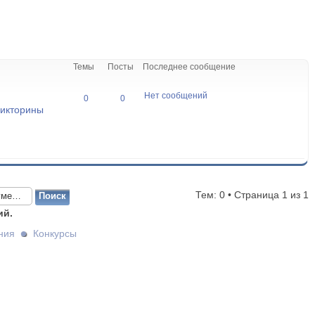
Темы
Посты
Последнее сообщение
Нет сообщений
0
0
викторины
Тем: 0 • Страница
1
из
1
ий.
ния
Конкурсы