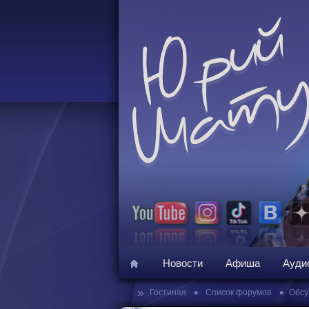
Новости
Афиша
Ауди
»
•
•
Гостиная
Список форумов
Обсу