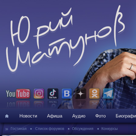
Новости
Афиша
Аудио
Фото
Биографи
»
•
•
•
Гостиная
Список форумов
Обсуждения
Конкурсы