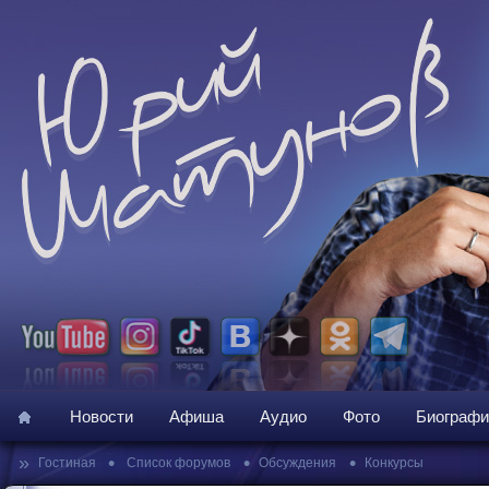
Новости
Афиша
Аудио
Фото
Биографи
»
•
•
•
Гостиная
Список форумов
Обсуждения
Конкурсы