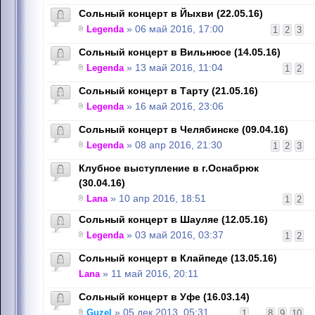
Сольный концерт в Йыхви (22.05.16)
Legenda
» 06 май 2016, 17:00
1
2
3
Сольный концерт в Вильнюсе (14.05.16)
Legenda
» 13 май 2016, 11:04
1
2
Сольный концерт в Тарту (21.05.16)
Legenda
» 16 май 2016, 23:06
Сольный концерт в Челябинске (09.04.16)
Legenda
» 08 апр 2016, 21:30
1
2
3
Клубное выступление в г.Оснабрюк
(30.04.16)
Lana
» 10 апр 2016, 18:51
1
2
Сольный концерт в Шауляе (12.05.16)
Legenda
» 03 май 2016, 03:37
1
2
Сольный концерт в Клайпеде (13.05.16)
Lana
» 11 май 2016, 20:11
Сольный концерт в Уфе (16.03.14)
Guzel
» 05 дек 2013, 05:31
1
...
8
9
10