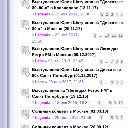
Выступление Юрия Шатунова на "Дискотеке
80–90-х" в Краснодаре (18.11.17)
Legenda
» 15 ноя 2017, 16:00
1
2
3
4
5
Выступление Юрия Шатунова на "Дискотеке
80-х" в Москве (25.11.17)
Legenda
» 22 ноя 2017,
1
...
10
11
12
19:55
Выступление Юрия Шатунова на Легендах
Ретро FM в Москве (09.12.2017)
Lana
» 01 дек 2017, 22:45
1
...
7
8
9
Выступление Юрия Шатунова на Дискотеке
80х Санкт-Петербург(01.12.2017)
Lana
» 23 ноя 2017, 21:33
1
...
4
5
6
Выступление на "Легендах Ретро FM" в
Санкт-Петербурге (19.12.15)
Legenda
» 18 дек 2015, 16:32
1
...
8
9
10
Сольный концерт в Москве (01.03.16)
Legenda
» 28 фев 2016, 21:56
1
...
5
6
7
Сольный концерт в Москве (28.09.12)