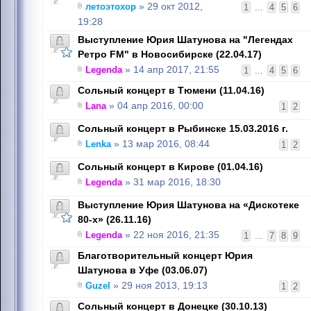
летоэтохор
» 29 окт 2012,
1
...
4
5
6
19:28
Выступление Юрия Шатунова на "Легендах
Ретро FM" в Новосибирске (22.04.17)
Legenda
» 14 апр 2017, 21:55
1
...
4
5
6
Сольный концерт в Тюмени (11.04.16)
Lana
» 04 апр 2016, 00:00
1
2
Сольный концерт в Рыбинске 15.03.2016 г.
Lenka
» 13 мар 2016, 08:44
1
2
Сольный концерт в Кирове (01.04.16)
Legenda
» 31 мар 2016, 18:30
Выступление Юрия Шатунова на «Дискотеке
80-х» (26.11.16)
Legenda
» 22 ноя 2016, 21:35
1
...
7
8
9
Благотворительный концерт Юрия
Шатунова в Уфе (03.06.07)
Guzel
» 29 ноя 2013, 19:13
1
2
Сольный концерт в Донецке (30.10.13)