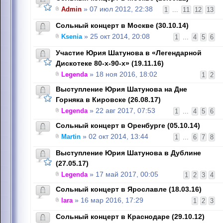
Admin
» 07 июл 2012, 22:38
1
...
11
12
13
Сольный концерт в Москве (30.10.14)
Ksenia
» 25 окт 2014, 20:08
1
...
4
5
6
Участие Юрия Шатунова в «Легендарной
Дискотеке 80-х-90-х» (19.11.16)
Legenda
» 18 ноя 2016, 18:02
1
2
Выступление Юрия Шатунова на Дне
Горняка в Кировске (26.08.17)
Legenda
» 22 авг 2017, 07:53
1
...
4
5
6
Сольный концерт в Оренбурге (05.10.14)
Martin
» 02 окт 2014, 13:44
1
...
6
7
8
Выступление Юрия Шатунова в Дублине
(27.05.17)
Legenda
» 17 май 2017, 00:05
1
2
3
4
Сольный концерт в Ярославле (18.03.16)
lara
» 16 мар 2016, 17:29
1
2
3
Cольный концерт в Краснодаре (29.10.12)