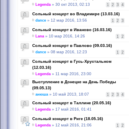
Legenda
» 30 окт 2013, 02:13
1
2
3
4
Сольный концерт во Владимире (13.03.16)
dance
» 12 мар 2016, 13:56
1
2
3
Сольный концерт в Иваново (16.03.16)
Lana
» 10 мар 2016, 14:26
1
2
Сольный концерт в Павлово (09.03.16)
dance
» 08 мар 2016, 12:23
1
2
Сольный концерт в Гусь-Хрустальном
(12.03.16)
Legenda
» 11 мар 2016, 23:00
Выступление в Донецке на День Победы
(09.05.13)
анюша
» 10 май 2013, 18:07
1
2
3
4
Сольный концерт в Таллине (20.05.16)
Legenda
» 17 май 2016, 01:41
Сольный концерт в Риге (18.05.16)
Legenda
» 12 май 2016, 21:06
1
2