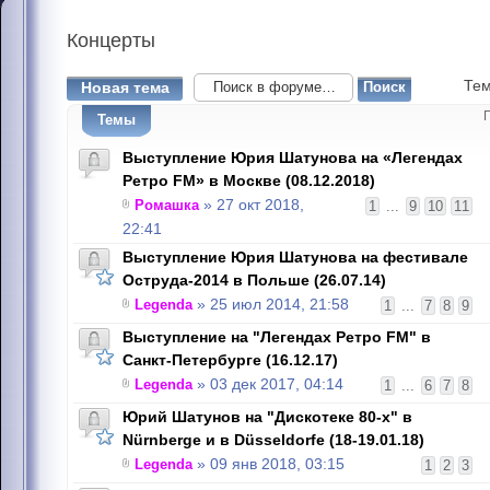
Концерты
Тем
Новая тема
Темы
Выступление Юрия Шатунова на «Легендах
Ретро FM» в Москве (08.12.2018)
Ромашка
» 27 окт 2018,
1
...
9
10
11
22:41
Выступление Юрия Шатунова на фестивале
Оструда-2014 в Польше (26.07.14)
Legenda
» 25 июл 2014, 21:58
1
...
7
8
9
Выступление на "Легендах Ретро FM" в
Санкт-Петербурге (16.12.17)
Legenda
» 03 дек 2017, 04:14
1
...
6
7
8
Юрий Шатунов на "Дискотеке 80-х" в
Nürnbergе и в Düsseldorfе (18-19.01.18)
Legenda
» 09 янв 2018, 03:15
1
2
3