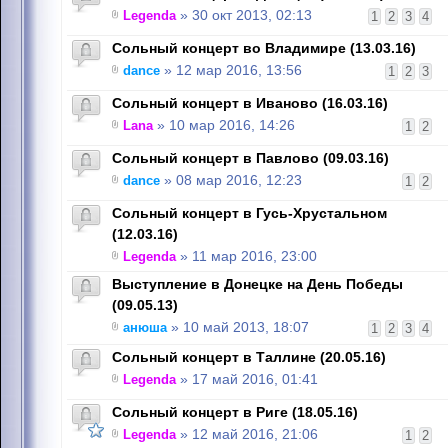
Legenda
» 30 окт 2013, 02:13
1
2
3
4
Сольный концерт во Владимире (13.03.16)
dance
» 12 мар 2016, 13:56
1
2
3
Сольный концерт в Иваново (16.03.16)
Lana
» 10 мар 2016, 14:26
1
2
Сольный концерт в Павлово (09.03.16)
dance
» 08 мар 2016, 12:23
1
2
Сольный концерт в Гусь-Хрустальном
(12.03.16)
Legenda
» 11 мар 2016, 23:00
Выступление в Донецке на День Победы
(09.05.13)
анюша
» 10 май 2013, 18:07
1
2
3
4
Сольный концерт в Таллине (20.05.16)
Legenda
» 17 май 2016, 01:41
Сольный концерт в Риге (18.05.16)
Legenda
» 12 май 2016, 21:06
1
2