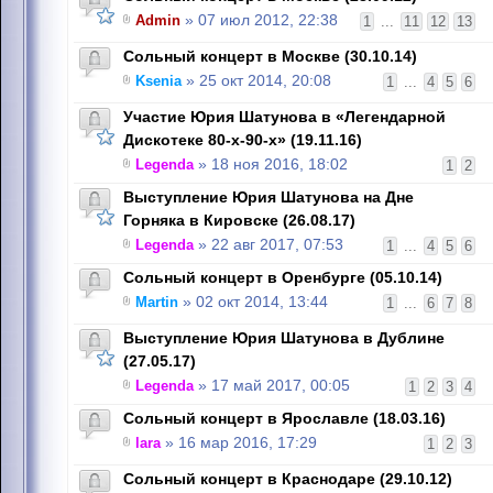
Admin
» 07 июл 2012, 22:38
1
...
11
12
13
Сольный концерт в Москве (30.10.14)
Ksenia
» 25 окт 2014, 20:08
1
...
4
5
6
Участие Юрия Шатунова в «Легендарной
Дискотеке 80-х-90-х» (19.11.16)
Legenda
» 18 ноя 2016, 18:02
1
2
Выступление Юрия Шатунова на Дне
Горняка в Кировске (26.08.17)
Legenda
» 22 авг 2017, 07:53
1
...
4
5
6
Сольный концерт в Оренбурге (05.10.14)
Martin
» 02 окт 2014, 13:44
1
...
6
7
8
Выступление Юрия Шатунова в Дублине
(27.05.17)
Legenda
» 17 май 2017, 00:05
1
2
3
4
Сольный концерт в Ярославле (18.03.16)
lara
» 16 мар 2016, 17:29
1
2
3
Cольный концерт в Краснодаре (29.10.12)