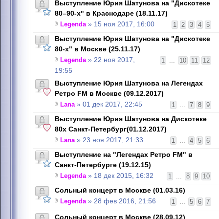
Выступление Юрия Шатунова на "Дискотеке
80–90-х" в Краснодаре (18.11.17)
Legenda
» 15 ноя 2017, 16:00
1
2
3
4
5
Выступление Юрия Шатунова на "Дискотеке
80-х" в Москве (25.11.17)
Legenda
» 22 ноя 2017,
1
...
10
11
12
19:55
Выступление Юрия Шатунова на Легендах
Ретро FM в Москве (09.12.2017)
Lana
» 01 дек 2017, 22:45
1
...
7
8
9
Выступление Юрия Шатунова на Дискотеке
80х Санкт-Петербург(01.12.2017)
Lana
» 23 ноя 2017, 21:33
1
...
4
5
6
Выступление на "Легендах Ретро FM" в
Санкт-Петербурге (19.12.15)
Legenda
» 18 дек 2015, 16:32
1
...
8
9
10
Сольный концерт в Москве (01.03.16)
Legenda
» 28 фев 2016, 21:56
1
...
5
6
7
Сольный концерт в Москве (28.09.12)