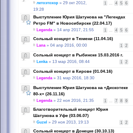
летоэтохор
» 29 окт 2012,
1
...
4
5
6
19:28
Выступление Юрия Шатунова на "Легендах
Ретро FM" в Новосибирске (22.04.17)
Legenda
» 14 апр 2017, 21:55
1
...
4
5
6
Сольный концерт в Тюмени (11.04.16)
Lana
» 04 апр 2016, 00:00
1
2
Сольный концерт в Рыбинске 15.03.2016 г.
Lenka
» 13 мар 2016, 08:44
1
2
Сольный концерт в Кирове (01.04.16)
Legenda
» 31 мар 2016, 18:30
Выступление Юрия Шатунова на «Дискотеке
80-х» (26.11.16)
Legenda
» 22 ноя 2016, 21:35
1
...
7
8
9
Благотворительный концерт Юрия
Шатунова в Уфе (03.06.07)
Guzel
» 29 ноя 2013, 19:13
1
2
Сольный концерт в Донецке (30.10.13)