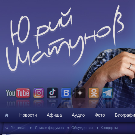
Новости
Афиша
Аудио
Фото
Биографи
»
•
•
•
Гостиная
Список форумов
Обсуждения
Концерты