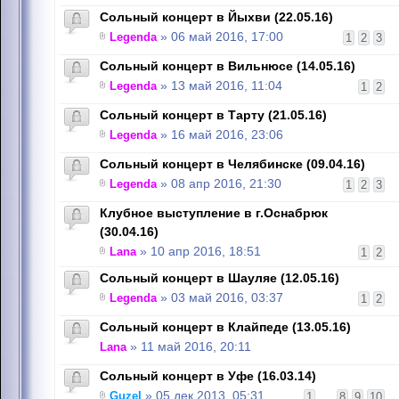
Сольный концерт в Йыхви (22.05.16)
Legenda
» 06 май 2016, 17:00
1
2
3
Сольный концерт в Вильнюсе (14.05.16)
Legenda
» 13 май 2016, 11:04
1
2
Сольный концерт в Тарту (21.05.16)
Legenda
» 16 май 2016, 23:06
Сольный концерт в Челябинске (09.04.16)
Legenda
» 08 апр 2016, 21:30
1
2
3
Клубное выступление в г.Оснабрюк
(30.04.16)
Lana
» 10 апр 2016, 18:51
1
2
Сольный концерт в Шауляе (12.05.16)
Legenda
» 03 май 2016, 03:37
1
2
Сольный концерт в Клайпеде (13.05.16)
Lana
» 11 май 2016, 20:11
Сольный концерт в Уфе (16.03.14)
Guzel
» 05 дек 2013, 05:31
1
...
8
9
10