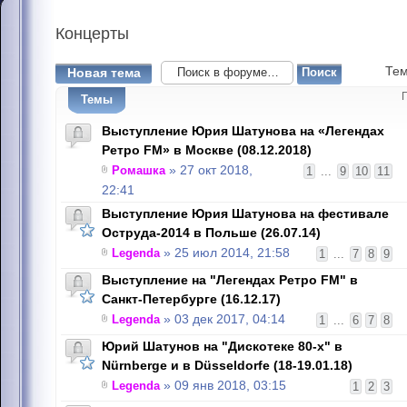
Концерты
Тем
Новая тема
Темы
Выступление Юрия Шатунова на «Легендах
Ретро FM» в Москве (08.12.2018)
Ромашка
» 27 окт 2018,
1
...
9
10
11
22:41
Выступление Юрия Шатунова на фестивале
Оструда-2014 в Польше (26.07.14)
Legenda
» 25 июл 2014, 21:58
1
...
7
8
9
Выступление на "Легендах Ретро FM" в
Санкт-Петербурге (16.12.17)
Legenda
» 03 дек 2017, 04:14
1
...
6
7
8
Юрий Шатунов на "Дискотеке 80-х" в
Nürnbergе и в Düsseldorfе (18-19.01.18)
Legenda
» 09 янв 2018, 03:15
1
2
3