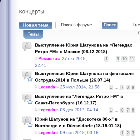
Концерты
Тем
Новая тема
Темы
Выступление Юрия Шатунова на «Легендах
Ретро FM» в Москве (08.12.2018)
Ромашка
» 27 окт 2018,
1
...
9
10
11
22:41
Выступление Юрия Шатунова на фестивале
Оструда-2014 в Польше (26.07.14)
Legenda
» 25 июл 2014, 21:58
1
...
7
8
9
Выступление на "Легендах Ретро FM" в
Санкт-Петербурге (16.12.17)
Legenda
» 03 дек 2017, 04:14
1
...
6
7
8
Юрий Шатунов на "Дискотеке 80-х" в
Nürnbergе и в Düsseldorfе (18-19.01.18)
Legenda
» 09 янв 2018, 03:15
1
2
3