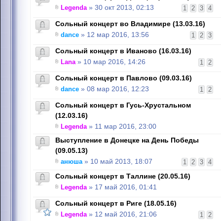
Legenda
» 30 окт 2013, 02:13
1
2
3
4
Сольный концерт во Владимире (13.03.16)
dance
» 12 мар 2016, 13:56
1
2
3
Сольный концерт в Иваново (16.03.16)
Lana
» 10 мар 2016, 14:26
1
2
Сольный концерт в Павлово (09.03.16)
dance
» 08 мар 2016, 12:23
1
2
Сольный концерт в Гусь-Хрустальном
(12.03.16)
Legenda
» 11 мар 2016, 23:00
Выступление в Донецке на День Победы
(09.05.13)
анюша
» 10 май 2013, 18:07
1
2
3
4
Сольный концерт в Таллине (20.05.16)
Legenda
» 17 май 2016, 01:41
Сольный концерт в Риге (18.05.16)
Legenda
» 12 май 2016, 21:06
1
2