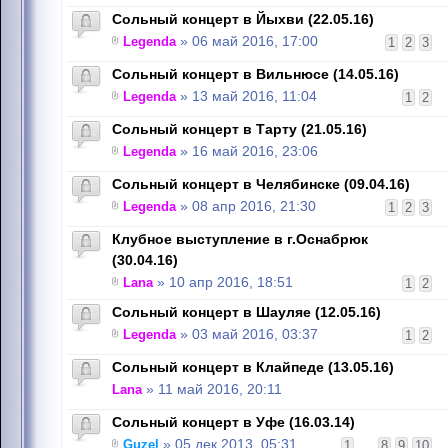
Сольный концерт в Йыхви (22.05.16)
Legenda
» 06 май 2016, 17:00
1
2
3
Сольный концерт в Вильнюсе (14.05.16)
Legenda
» 13 май 2016, 11:04
1
2
Сольный концерт в Тарту (21.05.16)
Legenda
» 16 май 2016, 23:06
Сольный концерт в Челябинске (09.04.16)
Legenda
» 08 апр 2016, 21:30
1
2
3
Клубное выступление в г.Оснабрюк
(30.04.16)
Lana
» 10 апр 2016, 18:51
1
2
Сольный концерт в Шауляе (12.05.16)
Legenda
» 03 май 2016, 03:37
1
2
Сольный концерт в Клайпеде (13.05.16)
Lana
» 11 май 2016, 20:11
Сольный концерт в Уфе (16.03.14)
Guzel
» 05 дек 2013, 05:31
1
...
8
9
10