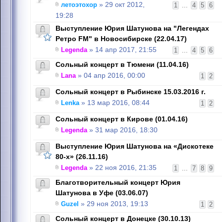
летоэтохор
» 29 окт 2012,
1
...
4
5
6
19:28
Выступление Юрия Шатунова на "Легендах
Ретро FM" в Новосибирске (22.04.17)
Legenda
» 14 апр 2017, 21:55
1
...
4
5
6
Сольный концерт в Тюмени (11.04.16)
Lana
» 04 апр 2016, 00:00
1
2
Сольный концерт в Рыбинске 15.03.2016 г.
Lenka
» 13 мар 2016, 08:44
1
2
Сольный концерт в Кирове (01.04.16)
Legenda
» 31 мар 2016, 18:30
Выступление Юрия Шатунова на «Дискотеке
80-х» (26.11.16)
Legenda
» 22 ноя 2016, 21:35
1
...
7
8
9
Благотворительный концерт Юрия
Шатунова в Уфе (03.06.07)
Guzel
» 29 ноя 2013, 19:13
1
2
Сольный концерт в Донецке (30.10.13)