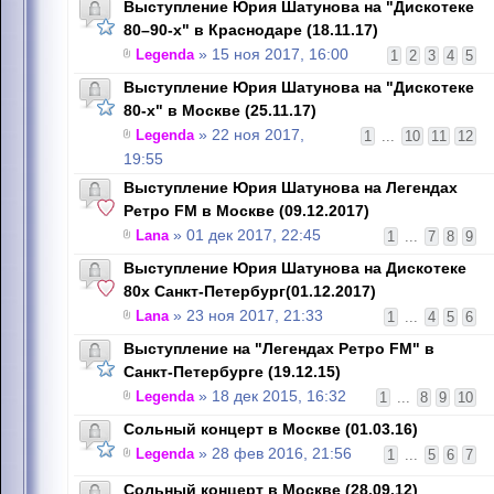
Выступление Юрия Шатунова на "Дискотеке
80–90-х" в Краснодаре (18.11.17)
Legenda
» 15 ноя 2017, 16:00
1
2
3
4
5
Выступление Юрия Шатунова на "Дискотеке
80-х" в Москве (25.11.17)
Legenda
» 22 ноя 2017,
1
...
10
11
12
19:55
Выступление Юрия Шатунова на Легендах
Ретро FM в Москве (09.12.2017)
Lana
» 01 дек 2017, 22:45
1
...
7
8
9
Выступление Юрия Шатунова на Дискотеке
80х Санкт-Петербург(01.12.2017)
Lana
» 23 ноя 2017, 21:33
1
...
4
5
6
Выступление на "Легендах Ретро FM" в
Санкт-Петербурге (19.12.15)
Legenda
» 18 дек 2015, 16:32
1
...
8
9
10
Сольный концерт в Москве (01.03.16)
Legenda
» 28 фев 2016, 21:56
1
...
5
6
7
Сольный концерт в Москве (28.09.12)