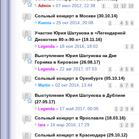
Admin
» 07 июл 2012, 22:38
1
...
11
12
13
Сольный концерт в Москве (30.10.14)
Ksenia
» 25 окт 2014, 20:08
1
...
4
5
6
Участие Юрия Шатунова в «Легендарной
Дискотеке 80-х-90-х» (19.11.16)
Legenda
» 18 ноя 2016, 18:02
1
2
Выступление Юрия Шатунова на Дне
Горняка в Кировске (26.08.17)
Legenda
» 22 авг 2017, 07:53
1
...
4
5
6
Сольный концерт в Оренбурге (05.10.14)
Martin
» 02 окт 2014, 13:44
1
...
6
7
8
Выступление Юрия Шатунова в Дублине
(27.05.17)
Legenda
» 17 май 2017, 00:05
1
2
3
4
Сольный концерт в Ярославле (18.03.16)
lara
» 16 мар 2016, 17:29
1
2
3
Cольный концерт в Краснодаре (29.10.12)