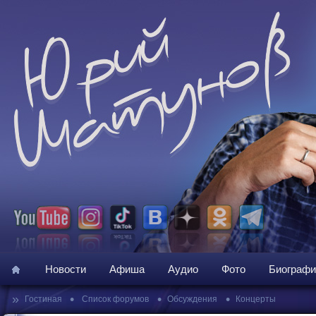
Новости
Афиша
Аудио
Фото
Биографи
»
•
•
•
Гостиная
Список форумов
Обсуждения
Концерты