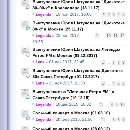
Выступление Юрия Шатунова на "Дискотеке
80–90-х" в Краснодаре (18.11.17)
Legenda
» 15 ноя 2017, 16:00
1
2
3
4
5
Выступление Юрия Шатунова на "Дискотеке
80-х" в Москве (25.11.17)
Legenda
» 22 ноя 2017,
1
...
10
11
12
19:55
Выступление Юрия Шатунова на Легендах
Ретро FM в Москве (09.12.2017)
Lana
» 01 дек 2017, 22:45
1
...
7
8
9
Выступление Юрия Шатунова на Дискотеке
80х Санкт-Петербург(01.12.2017)
Lana
» 23 ноя 2017, 21:33
1
...
4
5
6
Выступление на "Легендах Ретро FM" в
Санкт-Петербурге (19.12.15)
Legenda
» 18 дек 2015, 16:32
1
...
8
9
10
Сольный концерт в Москве (01.03.16)
Legenda
» 28 фев 2016, 21:56
1
...
5
6
7
Сольный концерт в Москве (28.09.12)