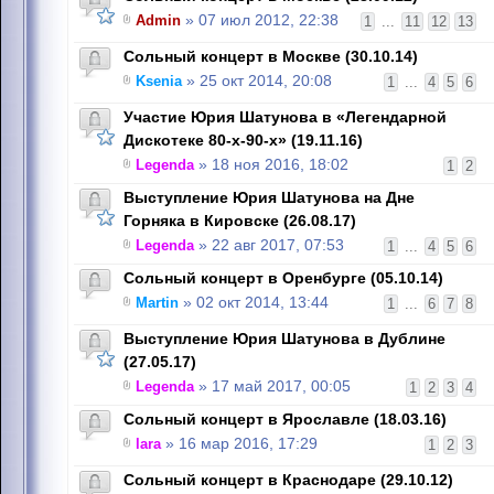
Admin
» 07 июл 2012, 22:38
1
...
11
12
13
Сольный концерт в Москве (30.10.14)
Ksenia
» 25 окт 2014, 20:08
1
...
4
5
6
Участие Юрия Шатунова в «Легендарной
Дискотеке 80-х-90-х» (19.11.16)
Legenda
» 18 ноя 2016, 18:02
1
2
Выступление Юрия Шатунова на Дне
Горняка в Кировске (26.08.17)
Legenda
» 22 авг 2017, 07:53
1
...
4
5
6
Сольный концерт в Оренбурге (05.10.14)
Martin
» 02 окт 2014, 13:44
1
...
6
7
8
Выступление Юрия Шатунова в Дублине
(27.05.17)
Legenda
» 17 май 2017, 00:05
1
2
3
4
Сольный концерт в Ярославле (18.03.16)
lara
» 16 мар 2016, 17:29
1
2
3
Cольный концерт в Краснодаре (29.10.12)