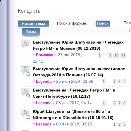
Концерты
Тем
Новая тема
Темы
Выступление Юрия Шатунова на «Легендах
Ретро FM» в Москве (08.12.2018)
Ромашка
» 27 окт 2018,
1
...
9
10
11
22:41
Выступление Юрия Шатунова на фестивале
Оструда-2014 в Польше (26.07.14)
Legenda
» 25 июл 2014, 21:58
1
...
7
8
9
Выступление на "Легендах Ретро FM" в
Санкт-Петербурге (16.12.17)
Legenda
» 03 дек 2017, 04:14
1
...
6
7
8
Юрий Шатунов на "Дискотеке 80-х" в
Nürnbergе и в Düsseldorfе (18-19.01.18)
Legenda
» 09 янв 2018, 03:15
1
2
3