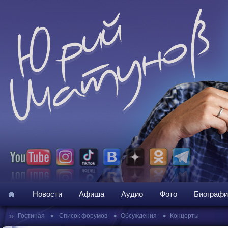
Новости
Афиша
Аудио
Фото
Биографи
»
•
•
•
Гостиная
Список форумов
Обсуждения
Концерты