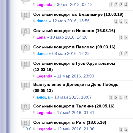
Legenda
» 30 окт 2013, 02:13
1
2
3
4
Сольный концерт во Владимире (13.03.16)
dance
» 12 мар 2016, 13:56
1
2
3
Сольный концерт в Иваново (16.03.16)
Lana
» 10 мар 2016, 14:26
1
2
Сольный концерт в Павлово (09.03.16)
dance
» 08 мар 2016, 12:23
1
2
Сольный концерт в Гусь-Хрустальном
(12.03.16)
Legenda
» 11 мар 2016, 23:00
Выступление в Донецке на День Победы
(09.05.13)
анюша
» 10 май 2013, 18:07
1
2
3
4
Сольный концерт в Таллине (20.05.16)
Legenda
» 17 май 2016, 01:41
Сольный концерт в Риге (18.05.16)
Legenda
» 12 май 2016, 21:06
1
2