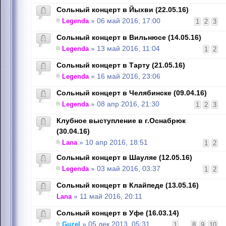
Сольный концерт в Йыхви (22.05.16)
Legenda
» 06 май 2016, 17:00
1
2
3
Сольный концерт в Вильнюсе (14.05.16)
Legenda
» 13 май 2016, 11:04
1
2
Сольный концерт в Тарту (21.05.16)
Legenda
» 16 май 2016, 23:06
Сольный концерт в Челябинске (09.04.16)
Legenda
» 08 апр 2016, 21:30
1
2
3
Клубное выступление в г.Оснабрюк
(30.04.16)
Lana
» 10 апр 2016, 18:51
1
2
Сольный концерт в Шауляе (12.05.16)
Legenda
» 03 май 2016, 03:37
1
2
Сольный концерт в Клайпеде (13.05.16)
Lana
» 11 май 2016, 20:11
Сольный концерт в Уфе (16.03.14)
Guzel
» 05 дек 2013, 05:31
1
...
8
9
10