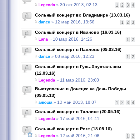
Legenda
» 30 окт 2013, 02:13
1
2
3
4
Сольный концерт во Владимире (13.03.16)
dance
» 12 мар 2016, 13:56
1
2
3
Сольный концерт в Иваново (16.03.16)
Lana
» 10 мар 2016, 14:26
1
2
Сольный концерт в Павлово (09.03.16)
dance
» 08 мар 2016, 12:23
1
2
Сольный концерт в Гусь-Хрустальном
(12.03.16)
Legenda
» 11 мар 2016, 23:00
Выступление в Донецке на День Победы
(09.05.13)
анюша
» 10 май 2013, 18:07
1
2
3
4
Сольный концерт в Таллине (20.05.16)
Legenda
» 17 май 2016, 01:41
Сольный концерт в Риге (18.05.16)
Legenda
» 12 май 2016, 21:06
1
2