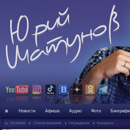
Новости
Афиша
Аудио
Фото
Биографи
»
•
•
•
Гостиная
Список форумов
Обсуждения
Концерты