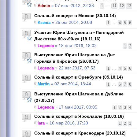
Admin
» 07 июл 2012, 22:38
1
...
11
12
13
Сольный концерт в Москве (30.10.14)
Ksenia
» 25 окт 2014, 20:08
1
...
4
5
6
Участие Юрия Шатунова в «Легендарной
Дискотеке 80-х-90-х» (19.11.16)
Legenda
» 18 ноя 2016, 18:02
1
2
Выступление Юрия Шатунова на Дне
Горняка в Кировске (26.08.17)
Legenda
» 22 авг 2017, 07:53
1
...
4
5
6
Сольный концерт в Оренбурге (05.10.14)
Martin
» 02 окт 2014, 13:44
1
...
6
7
8
Выступление Юрия Шатунова в Дублине
(27.05.17)
Legenda
» 17 май 2017, 00:05
1
2
3
4
Сольный концерт в Ярославле (18.03.16)
lara
» 16 мар 2016, 17:29
1
2
3
Cольный концерт в Краснодаре (29.10.12)