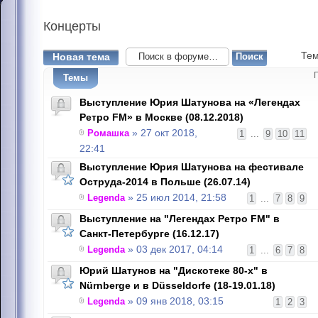
Концерты
Тем
Новая тема
Темы
Выступление Юрия Шатунова на «Легендах
Ретро FM» в Москве (08.12.2018)
Ромашка
» 27 окт 2018,
1
...
9
10
11
22:41
Выступление Юрия Шатунова на фестивале
Оструда-2014 в Польше (26.07.14)
Legenda
» 25 июл 2014, 21:58
1
...
7
8
9
Выступление на "Легендах Ретро FM" в
Санкт-Петербурге (16.12.17)
Legenda
» 03 дек 2017, 04:14
1
...
6
7
8
Юрий Шатунов на "Дискотеке 80-х" в
Nürnbergе и в Düsseldorfе (18-19.01.18)
Legenda
» 09 янв 2018, 03:15
1
2
3