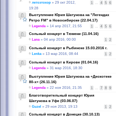
летоэтохор
» 29 окт 2012,
1
...
4
5
6
19:28
Выступление Юрия Шатунова на "Легендах
Ретро FM" в Новосибирске (22.04.17)
Legenda
» 14 апр 2017, 21:55
1
...
4
5
6
Сольный концерт в Тюмени (11.04.16)
Lana
» 04 апр 2016, 00:00
1
2
Сольный концерт в Рыбинске 15.03.2016 г.
Lenka
» 13 мар 2016, 08:44
1
2
Сольный концерт в Кирове (01.04.16)
Legenda
» 31 мар 2016, 18:30
Выступление Юрия Шатунова на «Дискотеке
80-х» (26.11.16)
Legenda
» 22 ноя 2016, 21:35
1
...
7
8
9
Благотворительный концерт Юрия
Шатунова в Уфе (03.06.07)
Guzel
» 29 ноя 2013, 19:13
1
2
Сольный концерт в Донецке (30.10.13)