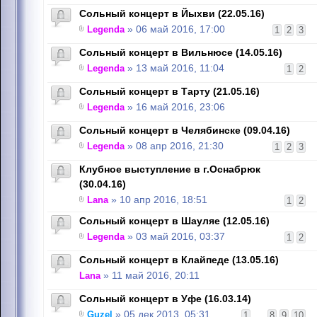
Сольный концерт в Йыхви (22.05.16)
Legenda
» 06 май 2016, 17:00
1
2
3
Сольный концерт в Вильнюсе (14.05.16)
Legenda
» 13 май 2016, 11:04
1
2
Сольный концерт в Тарту (21.05.16)
Legenda
» 16 май 2016, 23:06
Сольный концерт в Челябинске (09.04.16)
Legenda
» 08 апр 2016, 21:30
1
2
3
Клубное выступление в г.Оснабрюк
(30.04.16)
Lana
» 10 апр 2016, 18:51
1
2
Сольный концерт в Шауляе (12.05.16)
Legenda
» 03 май 2016, 03:37
1
2
Сольный концерт в Клайпеде (13.05.16)
Lana
» 11 май 2016, 20:11
Сольный концерт в Уфе (16.03.14)
Guzel
» 05 дек 2013, 05:31
1
...
8
9
10