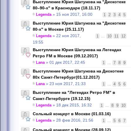
Выступление Юрия Шатунова на "Дискотеке
80–90-х" в Краснодаре (18.11.17)
Legenda
» 15 ноя 2017, 16:00
1
2
3
4
5
Выступление Юрия Шатунова на "Дискотеке
80-х" в Москве (25.11.17)
Legenda
» 22 ноя 2017,
1
...
10
11
12
19:55
Выступление Юрия Шатунова на Легендах
Ретро FM в Москве (09.12.2017)
Lana
» 01 дек 2017, 22:45
1
...
7
8
9
Выступление Юрия Шатунова на Дискотеке
80х Санкт-Петербург(01.12.2017)
Lana
» 23 ноя 2017, 21:33
1
...
4
5
6
Выступление на "Легендах Ретро FM" в
Санкт-Петербурге (19.12.15)
Legenda
» 18 дек 2015, 16:32
1
...
8
9
10
Сольный концерт в Москве (01.03.16)
Legenda
» 28 фев 2016, 21:56
1
...
5
6
7
Сольный концерт в Москве (28.09.12)