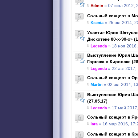
Admin
» 07 июл 2012, 
Сольный концерт в Мос
Ksenia
» 25 окт 2014, 2
Участие Юрия Шатунов
Дискотеке 80-х-90-х» (1
Legenda
» 18 ноя 2016,
Выступление Юрия Шат
Горняка в Кировске (26
Legenda
» 22 авг 2017,
Сольный концерт в Оре
Martin
» 02 окт 2014, 1
Выступление Юрия Ша
(27.05.17)
Legenda
» 17 май 2017,
Сольный концерт в Яро
lara
» 16 мар 2016, 17:
Cольный концерт в Кра