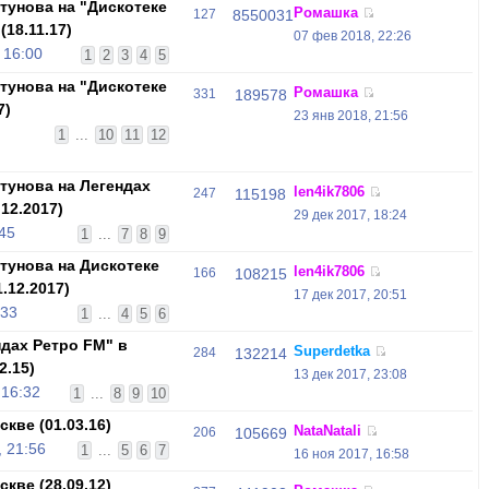
унова на "Дискотеке
Ромашка
127
8550031
(18.11.17)
07 фев 2018, 22:26
 16:00
1
2
3
4
5
унова на "Дискотеке
Ромашка
331
189578
7)
23 янв 2018, 21:56
1
...
10
11
12
унова на Легендах
len4ik7806
247
115198
12.2017)
29 дек 2017, 18:24
:45
1
...
7
8
9
унова на Дискотеке
len4ik7806
166
108215
.12.2017)
17 дек 2017, 20:51
:33
1
...
4
5
6
дах Ретро FM" в
Superdetka
284
132214
2.15)
13 дек 2017, 23:08
 16:32
1
...
8
9
10
кве (01.03.16)
NataNatali
206
105669
 21:56
1
...
5
6
7
16 ноя 2017, 16:58
кве (28.09.12)