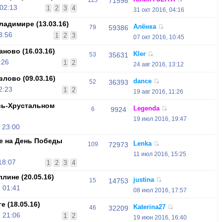
113
71598
 02:13
1
2
3
4
31 окт 2016, 04:16
адимире (13.03.16)
Алёнка
79
59386
3:56
1
2
3
07 окт 2016, 10:45
ново (16.03.16)
Kler
53
35631
:26
1
2
24 авг 2016, 13:12
лово (09.03.16)
dance
52
36393
2:23
1
2
19 авг 2016, 11:26
сь-Хрустальном
Legenda
6
9924
19 июл 2016, 19:47
 23:00
е на День Победы
Lenka
109
72973
11 июл 2016, 15:25
18:07
1
2
3
4
лине (20.05.16)
justina
15
14753
 01:41
08 июл 2016, 17:57
 (18.05.16)
Katerina27
46
32209
 21:06
1
2
19 июн 2016, 16:40