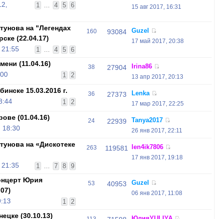
12,
1
...
4
5
6
15 авг 2017, 16:31
унова на "Легендах
Guzel
160
93084
ске (22.04.17)
17 май 2017, 20:38
 21:55
1
...
4
5
6
ени (11.04.16)
Irina86
38
27904
:00
1
2
13 апр 2017, 20:13
инске 15.03.2016 г.
Lenka
36
27373
8:44
1
2
17 мар 2017, 22:25
ове (01.04.16)
Tanya2017
24
22939
 18:30
26 янв 2017, 22:11
унова на «Дискотеке
len4ik7806
263
119581
17 янв 2017, 19:18
 21:35
1
...
7
8
9
онцерт Юрия
Guzel
53
40953
07)
06 янв 2017, 11:08
9:13
1
2
ецке (30.10.13)
ЮлияYULIYA