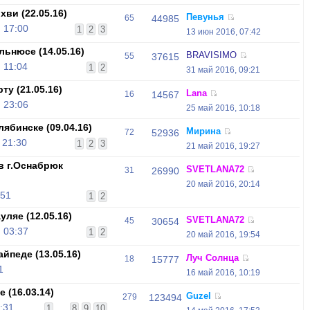
ви (22.05.16)
Певунья
65
44985
 17:00
1
2
3
13 июн 2016, 07:42
ьнюсе (14.05.16)
BRAVISIMO
55
37615
 11:04
1
2
31 май 2016, 09:21
у (21.05.16)
Lana
16
14567
 23:06
25 май 2016, 10:18
ябинске (09.04.16)
Мирина
72
52936
 21:30
1
2
3
21 май 2016, 19:27
в г.Оснабрюк
SVETLANA72
31
26990
20 май 2016, 20:14
:51
1
2
ляе (12.05.16)
SVETLANA72
45
30654
 03:37
1
2
20 май 2016, 19:54
йпеде (13.05.16)
Луч Солнца
18
15777
1
16 май 2016, 10:19
 (16.03.14)
Guzel
279
123494
:31
1
...
8
9
10