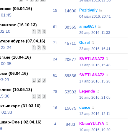
14 май 2016, 17:53
вске (05.04.16)
Pozitivniy
15
14600
 01:45
04 май 2016, 20:41
нигове (16.10.13)
anna8657
61
38365
 02:10
1
2
3
29 апр 2016, 11:33
теринбурге (07.04.16)
Guzel
71
45711
 23:24
1
2
3
23 апр 2016, 16:41
ане (10.04.16)
SVETLANA72
24
20677
 00:35
17 апр 2016, 15:48
ми (06.04.16)
SVETLANA72
61
39836
23:23
1
2
3
17 апр 2016, 15:28
лине (10.05.13)
Legenda
78
53593
15:30
1
2
3
16 апр 2016, 21:05
тывкаре (31.03.16)
dance
16
15675
 02:33
12 апр 2016, 12:11
кар-Оле ( 02.04.16)
ЮлияYULIYA
4
8483
9
10 апр 2016, 19:20