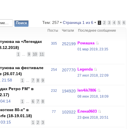
Тем: 257 •
Страница
1
из
6
•
1
2
3
4
5
6
Посты
Читали
Последнее сообщение
унова на «Легендах
Ромашка
305
252199
.12.2018)
01 мар 2019, 23:35
,
1
...
9
10
11
тунова на фестивале
Legenda
254
207770
 (26.07.14)
27 июл 2018, 22:09
 21:58
1
...
7
8
9
дах Ретро FM" в
len4ik7806
232
194920
2.17)
08 июн 2018, 18:09
 04:14
1
...
6
7
8
отеке 80-х" в
Елена0603
77
102022
fе (18-19.01.18)
23 фев 2018, 20:51
 03:15
1
2
3