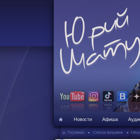
Новости
Афиша
Ауди
»
•
•
Гостиная
Список форумов
Обсу