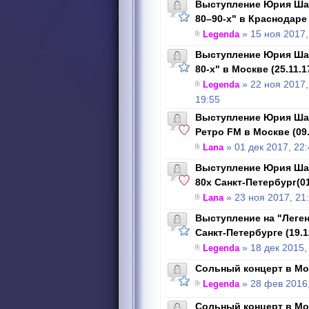
Выступление Юрия Шат
80–90-х" в Краснодаре 
Legenda
» 15 ноя 2017,
Выступление Юрия Шат
80-х" в Москве (25.11.1
Legenda
» 22 ноя 2017,
19:55
Выступление Юрия Шат
Ретро FM в Москве (09.
Lana
» 01 дек 2017, 22
Выступление Юрия Шат
80х Санкт-Петербург(01
Lana
» 23 ноя 2017, 21
Выступление на "Леген
Санкт-Петербурге (19.1
Legenda
» 18 дек 2015,
Сольный концерт в Мос
Legenda
» 28 фев 2016,
Сольный концерт в Мос