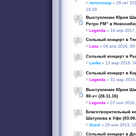
летоэтохор
» 29 окт 20
19:28
Выступление Юрия Шат
Ретро FM" в Новосибир
Legenda
» 14 апр 2017,
Сольный концерт в Тюм
Lana
» 04 апр 2016, 00
Сольный концерт в Рыб
Lenka
» 13 мар 2016, 0
Сольный концерт в Кир
Legenda
» 31 мар 2016,
Выступление Юрия Шат
80-х» (26.11.16)
Legenda
» 22 ноя 2016,
Благотворительный к
Шатунова в Уфе (03.06.
Guzel
» 29 ноя 2013, 1
Сольный концерт в Дон