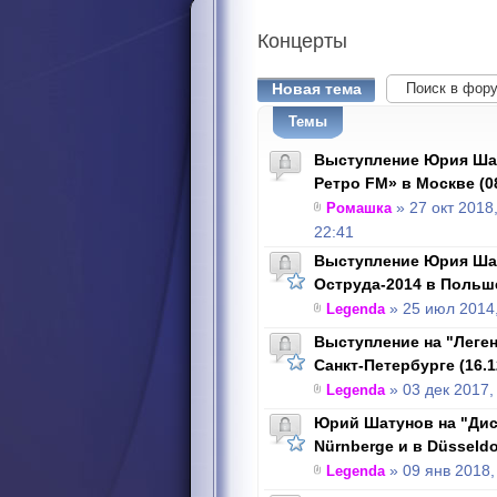
Концерты
Новая тема
Темы
Выступление Юрия Шат
Ретро FM» в Москве (08
Ромашка
» 27 окт 2018
22:41
Выступление Юрия Ша
Оструда-2014 в Польше
Legenda
» 25 июл 2014,
Выступление на "Леген
Санкт-Петербурге (16.1
Legenda
» 03 дек 2017,
Юрий Шатунов на "Диск
Nürnbergе и в Düsseldor
Legenda
» 09 янв 2018,