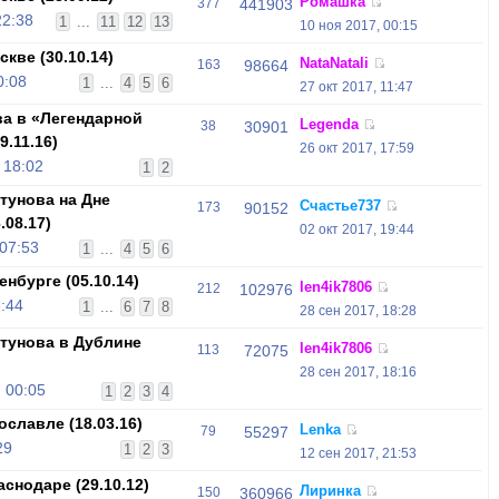
Ромашка
377
441903
22:38
1
...
11
12
13
10 ноя 2017, 00:15
кве (30.10.14)
NataNatali
163
98664
0:08
1
...
4
5
6
27 окт 2017, 11:47
а в «Легендарной
Legenda
38
30901
9.11.16)
26 окт 2017, 17:59
 18:02
1
2
унова на Дне
Счастье737
173
90152
.08.17)
02 окт 2017, 19:44
 07:53
1
...
4
5
6
нбурге (05.10.14)
len4ik7806
212
102976
3:44
1
...
6
7
8
28 сен 2017, 18:28
тунова в Дублине
len4ik7806
113
72075
28 сен 2017, 18:16
 00:05
1
2
3
4
славле (18.03.16)
Lenka
79
55297
29
1
2
3
12 сен 2017, 21:53
снодаре (29.10.12)
Лиринка
150
360966