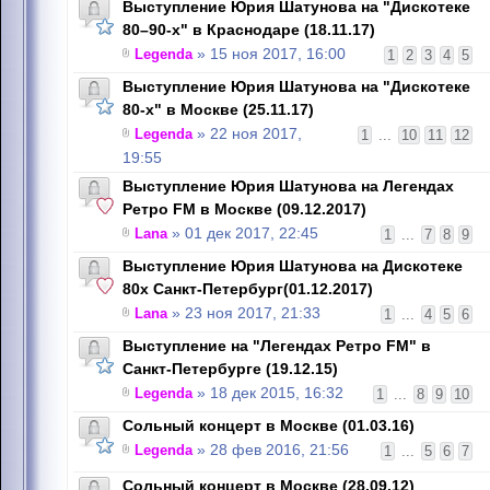
Выступление Юрия Шатунова на "Дискотеке
80–90-х" в Краснодаре (18.11.17)
Legenda
» 15 ноя 2017, 16:00
1
2
3
4
5
Выступление Юрия Шатунова на "Дискотеке
80-х" в Москве (25.11.17)
Legenda
» 22 ноя 2017,
1
...
10
11
12
19:55
Выступление Юрия Шатунова на Легендах
Ретро FM в Москве (09.12.2017)
Lana
» 01 дек 2017, 22:45
1
...
7
8
9
Выступление Юрия Шатунова на Дискотеке
80х Санкт-Петербург(01.12.2017)
Lana
» 23 ноя 2017, 21:33
1
...
4
5
6
Выступление на "Легендах Ретро FM" в
Санкт-Петербурге (19.12.15)
Legenda
» 18 дек 2015, 16:32
1
...
8
9
10
Сольный концерт в Москве (01.03.16)
Legenda
» 28 фев 2016, 21:56
1
...
5
6
7
Сольный концерт в Москве (28.09.12)