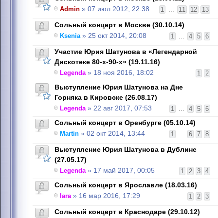
Admin
» 07 июл 2012, 22:38
1
...
11
12
13
Сольный концерт в Москве (30.10.14)
Ksenia
» 25 окт 2014, 20:08
1
...
4
5
6
Участие Юрия Шатунова в «Легендарной
Дискотеке 80-х-90-х» (19.11.16)
Legenda
» 18 ноя 2016, 18:02
1
2
Выступление Юрия Шатунова на Дне
Горняка в Кировске (26.08.17)
Legenda
» 22 авг 2017, 07:53
1
...
4
5
6
Сольный концерт в Оренбурге (05.10.14)
Martin
» 02 окт 2014, 13:44
1
...
6
7
8
Выступление Юрия Шатунова в Дублине
(27.05.17)
Legenda
» 17 май 2017, 00:05
1
2
3
4
Сольный концерт в Ярославле (18.03.16)
lara
» 16 мар 2016, 17:29
1
2
3
Cольный концерт в Краснодаре (29.10.12)