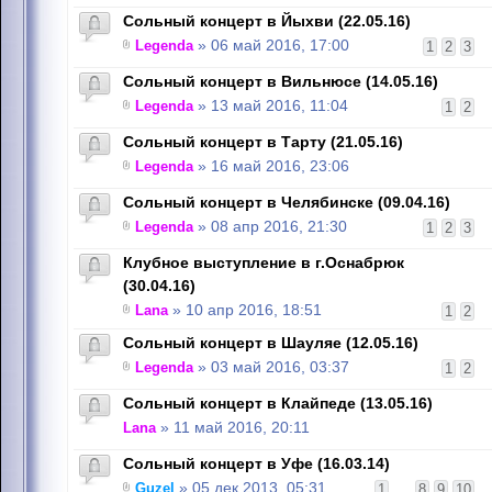
Сольный концерт в Йыхви (22.05.16)
Legenda
» 06 май 2016, 17:00
1
2
3
Сольный концерт в Вильнюсе (14.05.16)
Legenda
» 13 май 2016, 11:04
1
2
Сольный концерт в Тарту (21.05.16)
Legenda
» 16 май 2016, 23:06
Сольный концерт в Челябинске (09.04.16)
Legenda
» 08 апр 2016, 21:30
1
2
3
Клубное выступление в г.Оснабрюк
(30.04.16)
Lana
» 10 апр 2016, 18:51
1
2
Сольный концерт в Шауляе (12.05.16)
Legenda
» 03 май 2016, 03:37
1
2
Сольный концерт в Клайпеде (13.05.16)
Lana
» 11 май 2016, 20:11
Сольный концерт в Уфе (16.03.14)
Guzel
» 05 дек 2013, 05:31
1
...
8
9
10