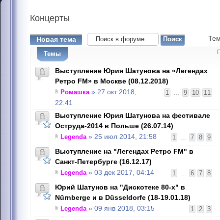
Концерты
Тем
Новая тема
Темы
Выступление Юрия Шатунова на «Легендах
Ретро FM» в Москве (08.12.2018)
Ромашка
» 27 окт 2018,
1
...
9
10
11
22:41
Выступление Юрия Шатунова на фестивале
Оструда-2014 в Польше (26.07.14)
Legenda
» 25 июл 2014, 21:58
1
...
7
8
9
Выступление на "Легендах Ретро FM" в
Санкт-Петербурге (16.12.17)
Legenda
» 03 дек 2017, 04:14
1
...
6
7
8
Юрий Шатунов на "Дискотеке 80-х" в
Nürnbergе и в Düsseldorfе (18-19.01.18)
Legenda
» 09 янв 2018, 03:15
1
2
3