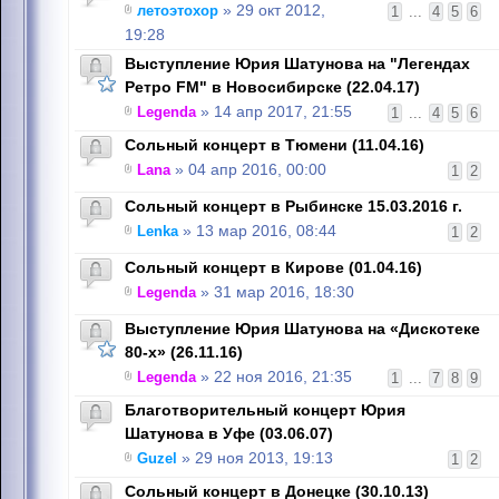
летоэтохор
» 29 окт 2012,
1
...
4
5
6
19:28
Выступление Юрия Шатунова на "Легендах
Ретро FM" в Новосибирске (22.04.17)
Legenda
» 14 апр 2017, 21:55
1
...
4
5
6
Сольный концерт в Тюмени (11.04.16)
Lana
» 04 апр 2016, 00:00
1
2
Сольный концерт в Рыбинске 15.03.2016 г.
Lenka
» 13 мар 2016, 08:44
1
2
Сольный концерт в Кирове (01.04.16)
Legenda
» 31 мар 2016, 18:30
Выступление Юрия Шатунова на «Дискотеке
80-х» (26.11.16)
Legenda
» 22 ноя 2016, 21:35
1
...
7
8
9
Благотворительный концерт Юрия
Шатунова в Уфе (03.06.07)
Guzel
» 29 ноя 2013, 19:13
1
2
Сольный концерт в Донецке (30.10.13)