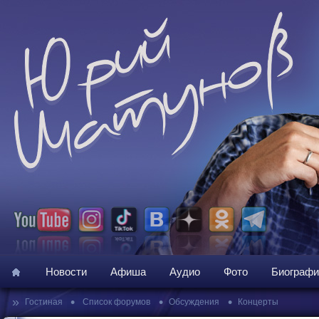
Новости
Афиша
Аудио
Фото
Биографи
»
•
•
•
Гостиная
Список форумов
Обсуждения
Концерты