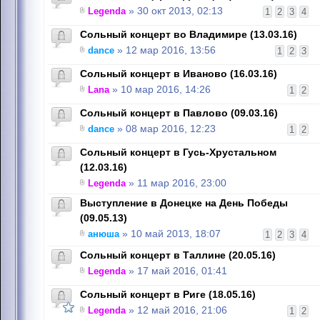
Legenda
» 30 окт 2013, 02:13
1
2
3
4
Сольный концерт во Владимире (13.03.16)
dance
» 12 мар 2016, 13:56
1
2
3
Сольный концерт в Иваново (16.03.16)
Lana
» 10 мар 2016, 14:26
1
2
Сольный концерт в Павлово (09.03.16)
dance
» 08 мар 2016, 12:23
1
2
Сольный концерт в Гусь-Хрустальном
(12.03.16)
Legenda
» 11 мар 2016, 23:00
Выступление в Донецке на День Победы
(09.05.13)
анюша
» 10 май 2013, 18:07
1
2
3
4
Сольный концерт в Таллине (20.05.16)
Legenda
» 17 май 2016, 01:41
Сольный концерт в Риге (18.05.16)
Legenda
» 12 май 2016, 21:06
1
2