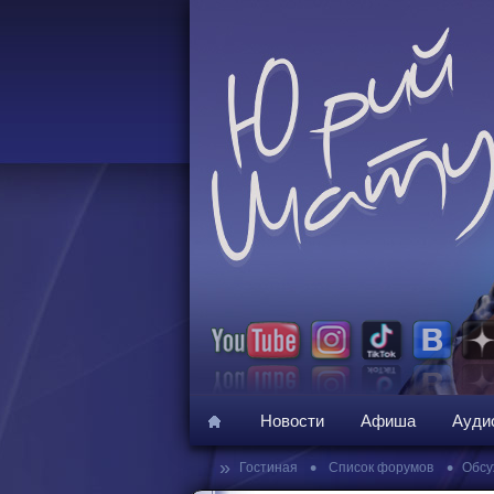
Новости
Афиша
Ауди
»
•
•
Гостиная
Список форумов
Обсу