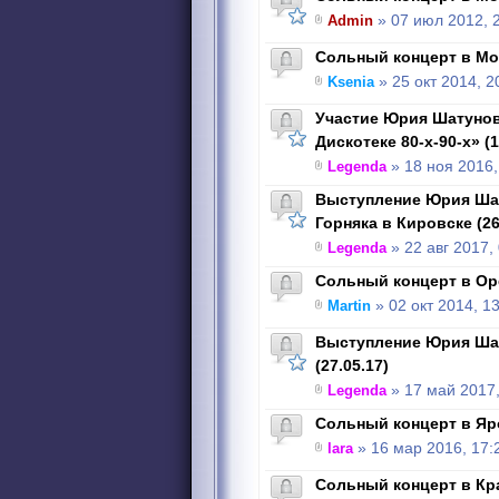
Admin
» 07 июл 2012, 
Сольный концерт в Мос
Ksenia
» 25 окт 2014, 2
Участие Юрия Шатунов
Дискотеке 80-х-90-х» (1
Legenda
» 18 ноя 2016,
Выступление Юрия Шат
Горняка в Кировске (26
Legenda
» 22 авг 2017,
Сольный концерт в Оре
Martin
» 02 окт 2014, 1
Выступление Юрия Ша
(27.05.17)
Legenda
» 17 май 2017,
Сольный концерт в Яро
lara
» 16 мар 2016, 17:
Cольный концерт в Кра