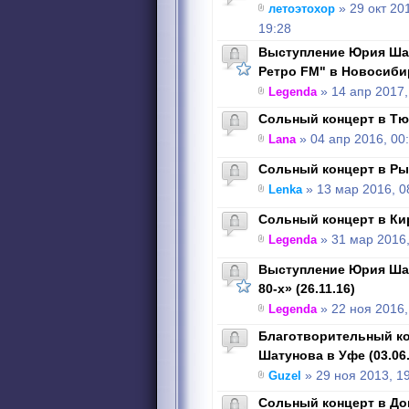
летоэтохор
» 29 окт 20
19:28
Выступление Юрия Шат
Ретро FM" в Новосибир
Legenda
» 14 апр 2017,
Сольный концерт в Тюм
Lana
» 04 апр 2016, 00
Сольный концерт в Рыб
Lenka
» 13 мар 2016, 0
Сольный концерт в Кир
Legenda
» 31 мар 2016,
Выступление Юрия Шат
80-х» (26.11.16)
Legenda
» 22 ноя 2016,
Благотворительный к
Шатунова в Уфе (03.06.
Guzel
» 29 ноя 2013, 1
Сольный концерт в Дон