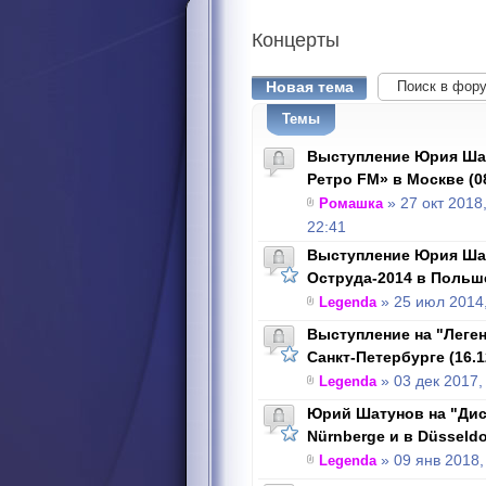
Концерты
Новая тема
Темы
Выступление Юрия Шат
Ретро FM» в Москве (08
Ромашка
» 27 окт 2018
22:41
Выступление Юрия Ша
Оструда-2014 в Польше
Legenda
» 25 июл 2014,
Выступление на "Леген
Санкт-Петербурге (16.1
Legenda
» 03 дек 2017,
Юрий Шатунов на "Диск
Nürnbergе и в Düsseldor
Legenda
» 09 янв 2018,