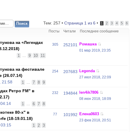
Тем: 257 •
Страница
1
из
6
•
1
2
3
4
5
6
Посты
Читали
Последнее сообщение
унова на «Легендах
Ромашка
305
252101
.12.2018)
01 мар 2019, 23:35
,
1
...
9
10
11
тунова на фестивале
Legenda
254
207683
 (26.07.14)
27 июл 2018, 22:09
 21:58
1
...
7
8
9
дах Ретро FM" в
len4ik7806
232
194844
2.17)
08 июн 2018, 18:09
 04:14
1
...
6
7
8
отеке 80-х" в
Елена0603
77
101992
fе (18-19.01.18)
23 фев 2018, 20:51
 03:15
1
2
3