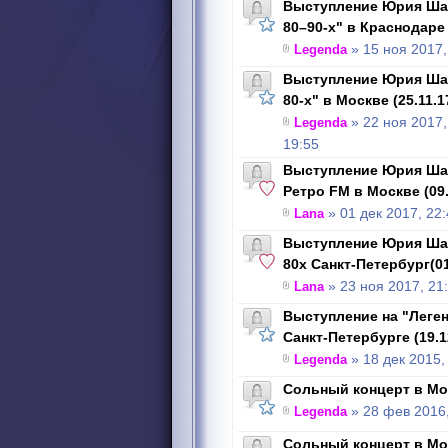
Выступление Юрия Шат
80–90-х" в Краснодаре 
Legenda
» 15 ноя 2017,
Выступление Юрия Шат
80-х" в Москве (25.11.1
Legenda
» 22 ноя 2017,
19:55
Выступление Юрия Шат
Ретро FM в Москве (09.
Lana
» 01 дек 2017, 22
Выступление Юрия Шат
80х Санкт-Петербург(01
Lana
» 23 ноя 2017, 21
Выступление на "Леген
Санкт-Петербурге (19.1
Legenda
» 18 дек 2015,
Сольный концерт в Мос
Legenda
» 28 фев 2016,
Сольный концерт в Мос