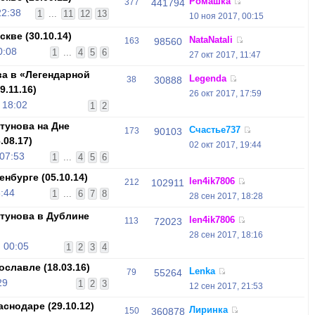
Ромашка
377
441794
22:38
1
...
11
12
13
10 ноя 2017, 00:15
кве (30.10.14)
NataNatali
163
98560
0:08
1
...
4
5
6
27 окт 2017, 11:47
а в «Легендарной
Legenda
38
30888
9.11.16)
26 окт 2017, 17:59
 18:02
1
2
унова на Дне
Счастье737
173
90103
.08.17)
02 окт 2017, 19:44
 07:53
1
...
4
5
6
нбурге (05.10.14)
len4ik7806
212
102911
3:44
1
...
6
7
8
28 сен 2017, 18:28
тунова в Дублине
len4ik7806
113
72023
28 сен 2017, 18:16
 00:05
1
2
3
4
славле (18.03.16)
Lenka
79
55264
29
1
2
3
12 сен 2017, 21:53
снодаре (29.10.12)
Лиринка
150
360878