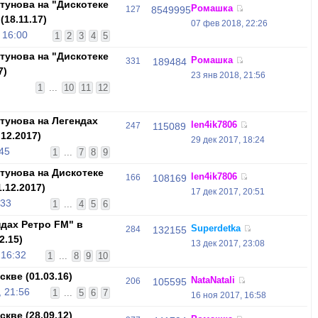
унова на "Дискотеке
Ромашка
127
8549995
(18.11.17)
07 фев 2018, 22:26
 16:00
1
2
3
4
5
унова на "Дискотеке
Ромашка
331
189484
7)
23 янв 2018, 21:56
1
...
10
11
12
унова на Легендах
len4ik7806
247
115089
12.2017)
29 дек 2017, 18:24
:45
1
...
7
8
9
унова на Дискотеке
len4ik7806
166
108169
.12.2017)
17 дек 2017, 20:51
:33
1
...
4
5
6
дах Ретро FM" в
Superdetka
284
132155
2.15)
13 дек 2017, 23:08
 16:32
1
...
8
9
10
кве (01.03.16)
NataNatali
206
105595
 21:56
1
...
5
6
7
16 ноя 2017, 16:58
кве (28.09.12)