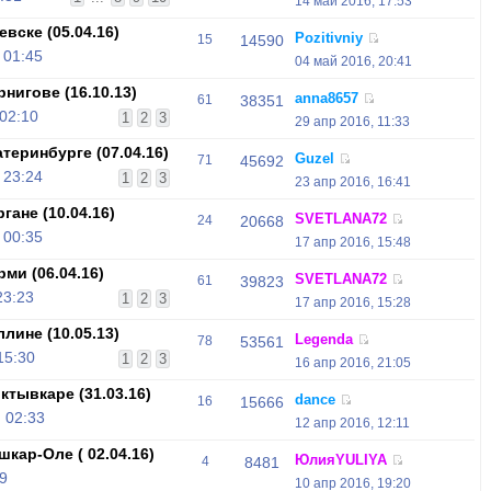
14 май 2016, 17:53
вске (05.04.16)
Pozitivniy
15
14590
 01:45
04 май 2016, 20:41
нигове (16.10.13)
anna8657
61
38351
 02:10
1
2
3
29 апр 2016, 11:33
теринбурге (07.04.16)
Guzel
71
45692
 23:24
1
2
3
23 апр 2016, 16:41
ане (10.04.16)
SVETLANA72
24
20668
 00:35
17 апр 2016, 15:48
ми (06.04.16)
SVETLANA72
61
39823
23:23
1
2
3
17 апр 2016, 15:28
лине (10.05.13)
Legenda
78
53561
15:30
1
2
3
16 апр 2016, 21:05
тывкаре (31.03.16)
dance
16
15666
 02:33
12 апр 2016, 12:11
кар-Оле ( 02.04.16)
ЮлияYULIYA
4
8481
9
10 апр 2016, 19:20