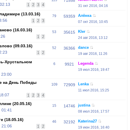
113
71558
 02:13
1
2
3
4
31 окт 2016, 04:16
адимире (13.03.16)
Алёнка
79
59359
3:56
1
2
3
07 окт 2016, 10:45
ново (16.03.16)
Kler
53
35615
:26
1
2
24 авг 2016, 13:12
лово (09.03.16)
dance
52
36366
2:23
1
2
19 авг 2016, 11:26
сь-Хрустальном
Legenda
6
9921
19 июл 2016, 19:47
 23:00
е на День Победы
Lenka
109
72909
11 июл 2016, 15:25
18:07
1
2
3
4
лине (20.05.16)
justina
15
14746
 01:41
08 июл 2016, 17:57
 (18.05.16)
Katerina27
46
32192
 21:06
1
2
19 июн 2016, 16:40