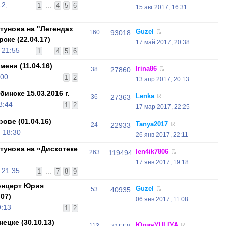
12,
1
...
4
5
6
15 авг 2017, 16:31
унова на "Легендах
Guzel
160
93018
ске (22.04.17)
17 май 2017, 20:38
 21:55
1
...
4
5
6
ени (11.04.16)
Irina86
38
27860
:00
1
2
13 апр 2017, 20:13
инске 15.03.2016 г.
Lenka
36
27363
8:44
1
2
17 мар 2017, 22:25
ове (01.04.16)
Tanya2017
24
22933
 18:30
26 янв 2017, 22:11
унова на «Дискотеке
len4ik7806
263
119494
17 янв 2017, 19:18
 21:35
1
...
7
8
9
онцерт Юрия
Guzel
53
40935
07)
06 янв 2017, 11:08
9:13
1
2
ецке (30.10.13)
ЮлияYULIYA