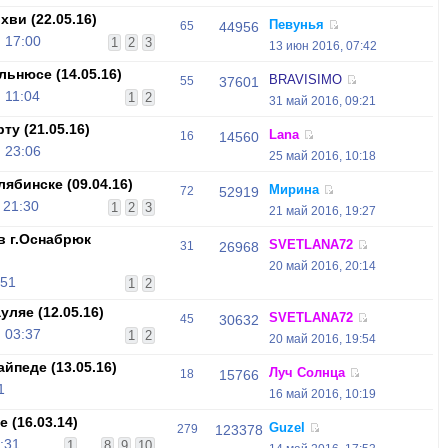
ви (22.05.16)
Певунья
65
44956
 17:00
1
2
3
13 июн 2016, 07:42
ьнюсе (14.05.16)
BRAVISIMO
55
37601
 11:04
1
2
31 май 2016, 09:21
у (21.05.16)
Lana
16
14560
 23:06
25 май 2016, 10:18
ябинске (09.04.16)
Мирина
72
52919
 21:30
1
2
3
21 май 2016, 19:27
в г.Оснабрюк
SVETLANA72
31
26968
20 май 2016, 20:14
:51
1
2
ляе (12.05.16)
SVETLANA72
45
30632
 03:37
1
2
20 май 2016, 19:54
йпеде (13.05.16)
Луч Солнца
18
15766
1
16 май 2016, 10:19
 (16.03.14)
Guzel
279
123378
:31
1
...
8
9
10