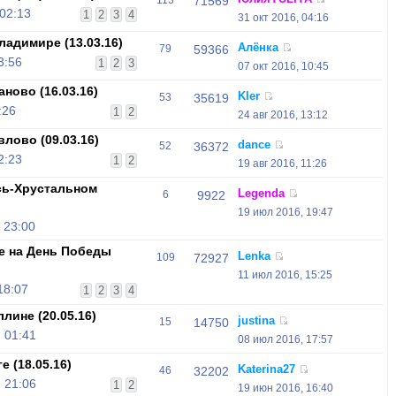
113
71569
 02:13
1
2
3
4
31 окт 2016, 04:16
адимире (13.03.16)
Алёнка
79
59366
3:56
1
2
3
07 окт 2016, 10:45
ново (16.03.16)
Kler
53
35619
:26
1
2
24 авг 2016, 13:12
лово (09.03.16)
dance
52
36372
2:23
1
2
19 авг 2016, 11:26
сь-Хрустальном
Legenda
6
9922
19 июл 2016, 19:47
 23:00
е на День Победы
Lenka
109
72927
11 июл 2016, 15:25
18:07
1
2
3
4
лине (20.05.16)
justina
15
14750
 01:41
08 июл 2016, 17:57
 (18.05.16)
Katerina27
46
32202
 21:06
1
2
19 июн 2016, 16:40