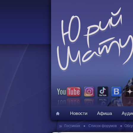
Новости
Афиша
Ауди
»
•
•
Гостиная
Список форумов
Обсу