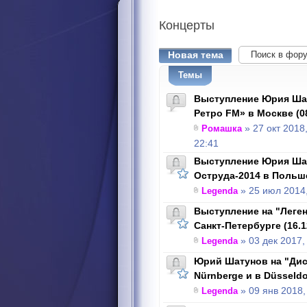
Концерты
Новая тема
Темы
Выступление Юрия Шат
Ретро FM» в Москве (08
Ромашка
» 27 окт 2018
22:41
Выступление Юрия Ша
Оструда-2014 в Польше
Legenda
» 25 июл 2014,
Выступление на "Леген
Санкт-Петербурге (16.1
Legenda
» 03 дек 2017,
Юрий Шатунов на "Диск
Nürnbergе и в Düsseldor
Legenda
» 09 янв 2018,