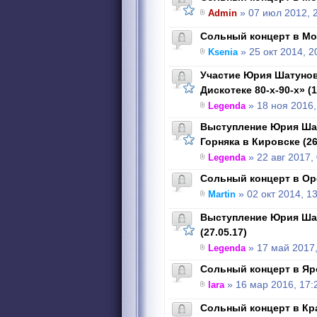
Admin
» 07 июл 2012, 
Сольный концерт в Мос
Ksenia
» 25 окт 2014, 2
Участие Юрия Шатунов
Дискотеке 80-х-90-х» (1
Legenda
» 18 ноя 2016,
Выступление Юрия Шат
Горняка в Кировске (26
Legenda
» 22 авг 2017,
Сольный концерт в Оре
Martin
» 02 окт 2014, 1
Выступление Юрия Ша
(27.05.17)
Legenda
» 17 май 2017,
Сольный концерт в Яро
lara
» 16 мар 2016, 17:
Cольный концерт в Кра