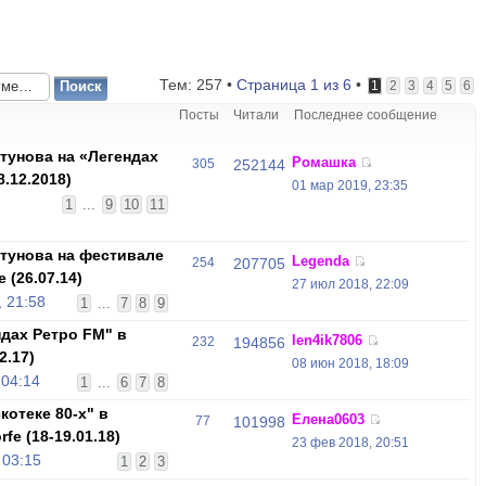
Тем: 257 •
Страница
1
из
6
•
1
2
3
4
5
6
Посты
Читали
Последнее сообщение
унова на «Легендах
Ромашка
305
252144
.12.2018)
01 мар 2019, 23:35
,
1
...
9
10
11
тунова на фестивале
Legenda
254
207705
 (26.07.14)
27 июл 2018, 22:09
 21:58
1
...
7
8
9
дах Ретро FM" в
len4ik7806
232
194856
2.17)
08 июн 2018, 18:09
 04:14
1
...
6
7
8
отеке 80-х" в
Елена0603
77
101998
fе (18-19.01.18)
23 фев 2018, 20:51
 03:15
1
2
3