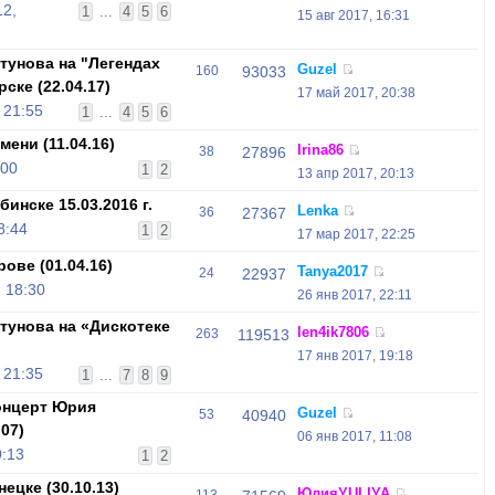
12,
1
...
4
5
6
15 авг 2017, 16:31
унова на "Легендах
Guzel
160
93033
ске (22.04.17)
17 май 2017, 20:38
 21:55
1
...
4
5
6
ени (11.04.16)
Irina86
38
27896
:00
1
2
13 апр 2017, 20:13
инске 15.03.2016 г.
Lenka
36
27367
8:44
1
2
17 мар 2017, 22:25
ове (01.04.16)
Tanya2017
24
22937
 18:30
26 янв 2017, 22:11
унова на «Дискотеке
len4ik7806
263
119513
17 янв 2017, 19:18
 21:35
1
...
7
8
9
онцерт Юрия
Guzel
53
40940
07)
06 янв 2017, 11:08
9:13
1
2
ецке (30.10.13)
ЮлияYULIYA