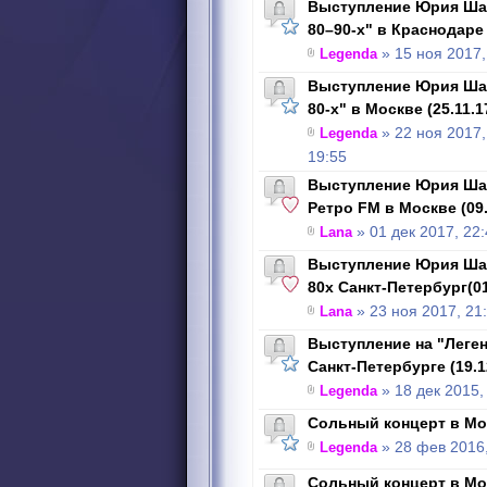
Выступление Юрия Шат
80–90-х" в Краснодаре 
Legenda
» 15 ноя 2017,
Выступление Юрия Шат
80-х" в Москве (25.11.1
Legenda
» 22 ноя 2017,
19:55
Выступление Юрия Шат
Ретро FM в Москве (09.
Lana
» 01 дек 2017, 22
Выступление Юрия Шат
80х Санкт-Петербург(01
Lana
» 23 ноя 2017, 21
Выступление на "Леген
Санкт-Петербурге (19.1
Legenda
» 18 дек 2015,
Сольный концерт в Мос
Legenda
» 28 фев 2016,
Сольный концерт в Мос