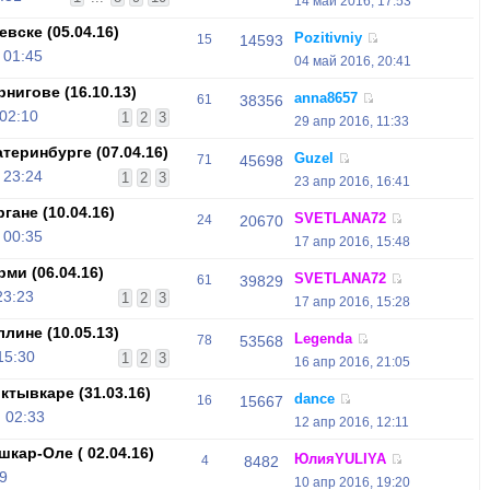
14 май 2016, 17:53
вске (05.04.16)
Pozitivniy
15
14593
 01:45
04 май 2016, 20:41
нигове (16.10.13)
anna8657
61
38356
 02:10
1
2
3
29 апр 2016, 11:33
теринбурге (07.04.16)
Guzel
71
45698
 23:24
1
2
3
23 апр 2016, 16:41
ане (10.04.16)
SVETLANA72
24
20670
 00:35
17 апр 2016, 15:48
ми (06.04.16)
SVETLANA72
61
39829
23:23
1
2
3
17 апр 2016, 15:28
лине (10.05.13)
Legenda
78
53568
15:30
1
2
3
16 апр 2016, 21:05
тывкаре (31.03.16)
dance
16
15667
 02:33
12 апр 2016, 12:11
кар-Оле ( 02.04.16)
ЮлияYULIYA
4
8482
9
10 апр 2016, 19:20