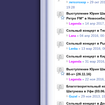
летоэтохор
» 29 окт 20
19:28
Выступление Юрия Шат
Ретро FM" в Новосибир
Legenda
» 14 апр 2017,
Сольный концерт в Тюм
Lana
» 04 апр 2016, 00
Сольный концерт в Рыб
Lenka
» 13 мар 2016, 0
Сольный концерт в Кир
Legenda
» 31 мар 2016,
Выступление Юрия Шат
80-х» (26.11.16)
Legenda
» 22 ноя 2016,
Благотворительный к
Шатунова в Уфе (03.06.
Guzel
» 29 ноя 2013, 1
Сольный концерт в Дон