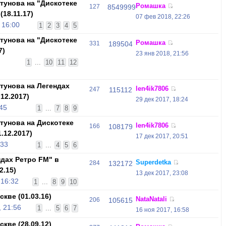
унова на "Дискотеке
Ромашка
127
8549999
(18.11.17)
07 фев 2018, 22:26
 16:00
1
2
3
4
5
унова на "Дискотеке
Ромашка
331
189504
7)
23 янв 2018, 21:56
1
...
10
11
12
унова на Легендах
len4ik7806
247
115112
12.2017)
29 дек 2017, 18:24
:45
1
...
7
8
9
унова на Дискотеке
len4ik7806
166
108179
.12.2017)
17 дек 2017, 20:51
:33
1
...
4
5
6
дах Ретро FM" в
Superdetka
284
132172
2.15)
13 дек 2017, 23:08
 16:32
1
...
8
9
10
кве (01.03.16)
NataNatali
206
105615
 21:56
1
...
5
6
7
16 ноя 2017, 16:58
кве (28.09.12)