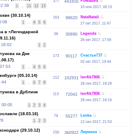
Ромашка
377
441816
22:38
1
...
11
12
13
10 ноя 2017, 00:15
кве (30.10.14)
NataNatali
163
98620
0:08
1
...
4
5
6
27 окт 2017, 11:47
а в «Легендарной
Legenda
38
30890
9.11.16)
26 окт 2017, 17:59
 18:02
1
2
унова на Дне
Счастье737
173
90117
.08.17)
02 окт 2017, 19:44
 07:53
1
...
4
5
6
нбурге (05.10.14)
len4ik7806
212
102931
3:44
1
...
6
7
8
28 сен 2017, 18:28
тунова в Дублине
len4ik7806
113
72042
28 сен 2017, 18:16
 00:05
1
2
3
4
славле (18.03.16)
Lenka
79
55277
29
1
2
3
12 сен 2017, 21:53
снодаре (29.10.12)
Лиринка
150
360922