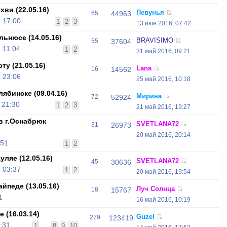
ви (22.05.16)
Певунья
65
44963
 17:00
1
2
3
13 июн 2016, 07:42
ьнюсе (14.05.16)
BRAVISIMO
55
37604
 11:04
1
2
31 май 2016, 09:21
у (21.05.16)
Lana
16
14562
 23:06
25 май 2016, 10:18
ябинске (09.04.16)
Мирина
72
52924
 21:30
1
2
3
21 май 2016, 19:27
в г.Оснабрюк
SVETLANA72
31
26973
20 май 2016, 20:14
:51
1
2
ляе (12.05.16)
SVETLANA72
45
30636
 03:37
1
2
20 май 2016, 19:54
йпеде (13.05.16)
Луч Солнца
18
15767
1
16 май 2016, 10:19
 (16.03.14)
Guzel
279
123419
:31
1
...
8
9
10