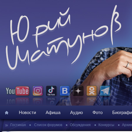
Новости
Афиша
Аудио
Фото
Биографи
»
•
•
•
•
Гостиная
Список форумов
Обсуждения
Конкурсы
Архив