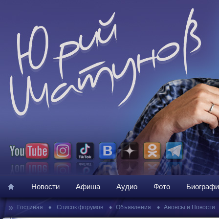
Новости
Афиша
Аудио
Фото
Биографи
»
•
•
•
Гостиная
Список форумов
Объявления
Анонсы и Новости