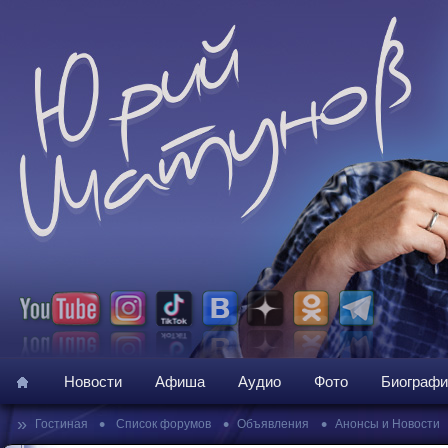
Новости
Афиша
Аудио
Фото
Биографи
»
•
•
•
Гостиная
Список форумов
Объявления
Анонсы и Новости