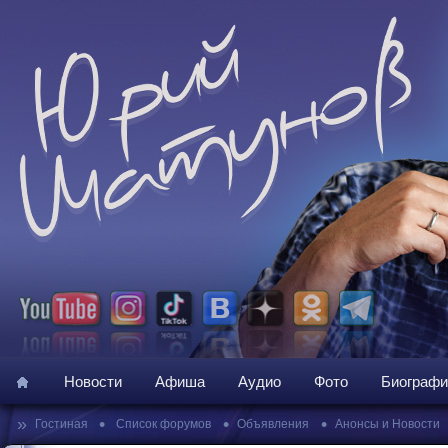
Новости
Афиша
Аудио
Фото
Биографи
»
•
•
•
Гостиная
Список форумов
Объявления
Анонсы и Новости