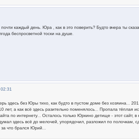
 почти каждый день. Юра , как в это поверить? Будто вчера ты сказ
олгода беспросветной тоски на душе.
 02:31
перь здесь без Юры тихо, как будто в пустом доме без хозяина... 201
10 лет, а как всё здесь разительно поменялось... Пропала тёплая и
йта по интернету... Осталось только Юркино детище - этот сайт, в
думал здесь всё до мелочей, упорядочил, разложил по полочкам, с
, за что брался Юрий...