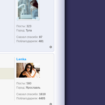
Посты:
323
Город:
Тула
Сказал спасибо:
87
Поблагодарили:
481
Lenka
Посты:
580
Город:
Ярославль
Сказал спасибо:
1610
Поблагодарили:
4405