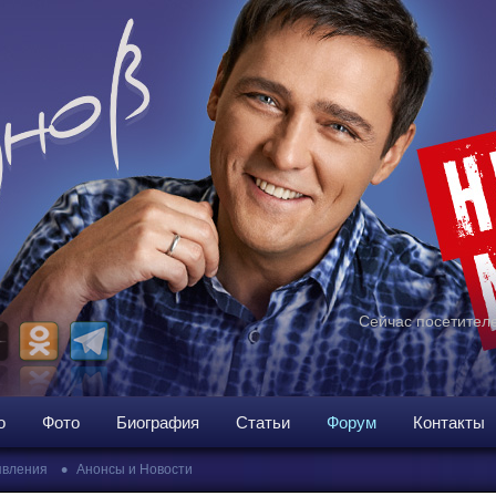
Сейчас посетителе
о
Фото
Биография
Статьи
Форум
Контакты
•
вления
Анонсы и Новости