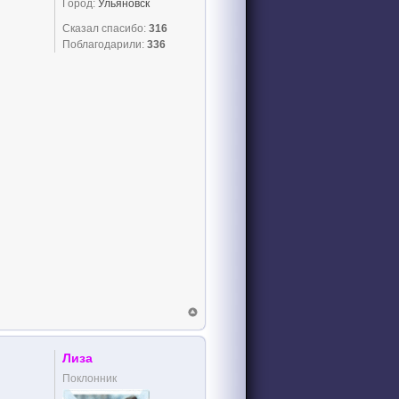
Город:
Ульяновск
Сказал спасибо:
316
Поблагодарили:
336
Лиза
Поклонник