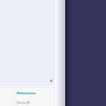
Февралина
Посты:
57