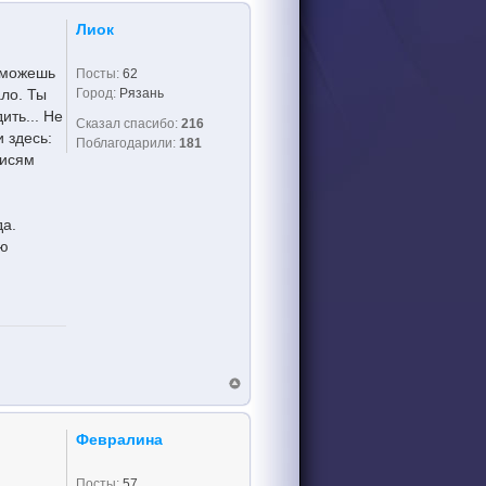
Лиок
ы можешь
Посты:
62
Город:
Рязань
ало. Ты
ить... Не
Сказал спасибо:
216
 здесь:
Поблагодарили:
181
писям
да.
ею
Февралина
Посты:
57