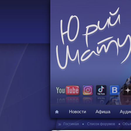
Новости
Афиша
Ауди
»
•
•
Гостиная
Список форумов
Объя