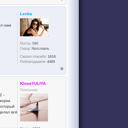
Lenka
ал нам
Посты:
580
Город:
Ярославль
Сказал спасибо:
1610
Поблагодарили:
4405
ЮлияYULIYA
Поклонник
2 -
скорка
 который
делал всё