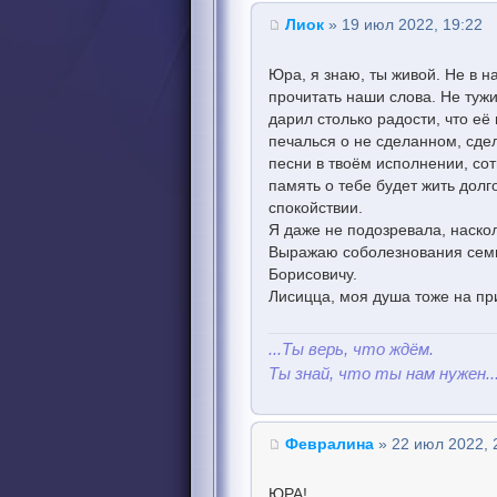
Лиок
» 19 июл 2022, 19:22
Юра, я знаю, ты живой. Не в н
прочитать наши слова. Не тужи
дарил столько радости, что её 
печалься о не сделанном, сдел
песни в твоём исполнении, сот
память о тебе будет жить долг
спокойствии.
Я даже не подозревала, насколь
Выражаю соболезнования семь
Борисовичу.
Лисицца, моя душа тоже на при
...Ты верь, что ждём.
Ты знай, что ты нам нужен..
Февралина
» 22 июл 2022, 
ЮРА!