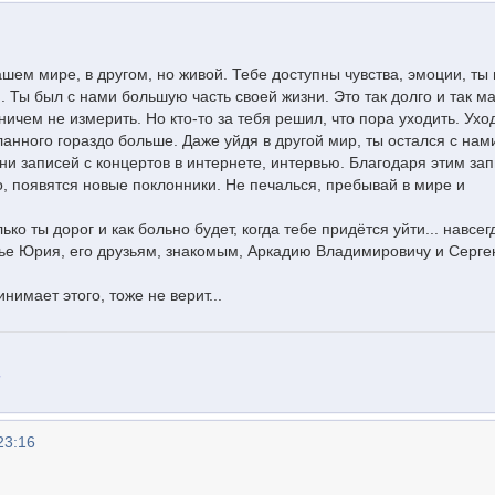
ашем мире, в другом, но живой. Тебе доступны чувства, эмоции, т
. Ты был с нами большую часть своей жизни. Это так долго и так м
ничем не измерить. Но кто-то за тебя решил, что пора уходить. Уход
анного гораздо больше. Даже уйдя в другой мир, ты остался с нами
ни записей с концертов в интернете, интервью. Благодаря этим за
о, появятся новые поклонники. Не печалься, пребывай в мире и
ко ты дорог и как больно будет, когда тебе придётся уйти... навсег
е Юрия, его друзьям, знакомым, Аркадию Владимировичу и Серг
нимает этого, тоже не верит...
.
23:16