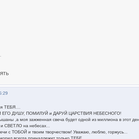
.
МЯТЬ
6:29
я ТЕБЯ....
 ЕГО ДУШУ, ПОМИЛУЙ и ДАРУЙ ЦАРСТВИЯ НЕБЕСНОГО!
ышаны ,а моя зажженная свеча будет одной из миллиона в этот день
и СВЕТЛО на небесах...
и с ТОБОЙ и твоим творчеством! Уважаю, люблю, горжусь...
окорил,всегда принадлежит только ТЕБЕ