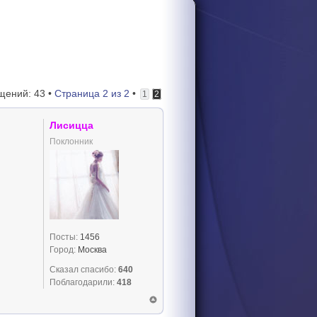
щений: 43 •
Страница
2
из
2
•
1
2
Лисицца
Поклонник
Посты:
1456
Город:
Москва
Сказал спасибо:
640
Поблагодарили:
418