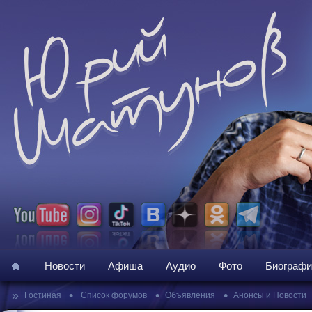
Новости
Афиша
Аудио
Фото
Биографи
»
•
•
•
Гостиная
Список форумов
Объявления
Анонсы и Новости