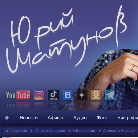
Новости
Афиша
Аудио
Фото
Биографи
»
•
•
•
Гостиная
Список форумов
Объявления
Анонсы и Новости