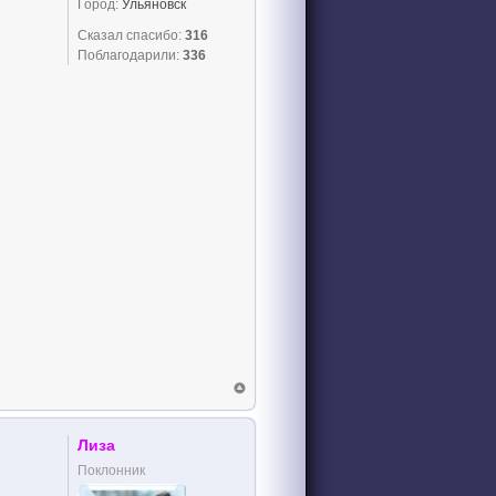
Город:
Ульяновск
Сказал спасибо:
316
Поблагодарили:
336
Лиза
Поклонник