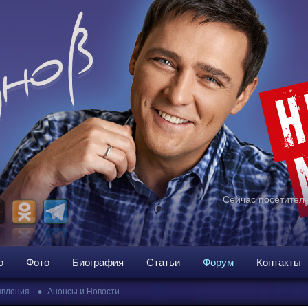
Сейчас посетителе
о
Фото
Биография
Статьи
Форум
Контакты
•
вления
Анонсы и Новости