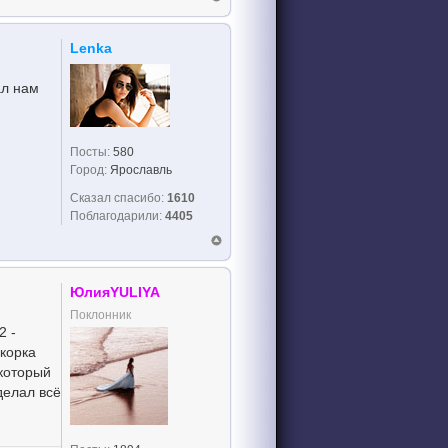
Lenka
ал нам
Посты:
580
Город:
Ярославль
Сказал спасибо:
1610
Поблагодарили:
4405
ЮлияYULIYA
Поклонник
2 -
скорка
 который
делал всё