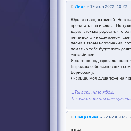
Лиок
» 19 июл 2022, 19:22
Юра, я знаю, ты живой. Не в н
прочитать наши слова. Не тужи
дарил столько радости, что её 
печалься о не сделанном, сдел
песни в твоём исполнении, сот
память о тебе будет жить долг
спокойствии.
Я даже не подозревала, насколь
Выражаю соболезнования семь
Борисовичу.
Лисицца, моя душа тоже на при
...Ты верь, что ждём.
Ты знай, что ты нам нужен..
Февралина
» 22 июл 2022, 
ЮРА!