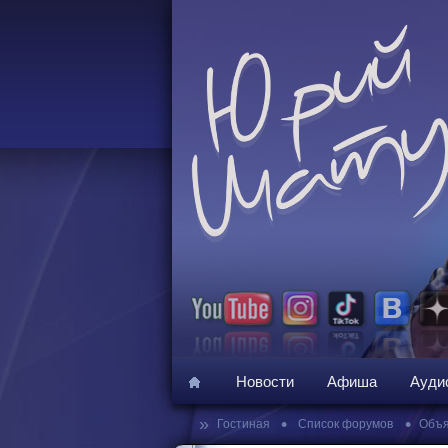
Новости
Афиша
Ауди
»
•
•
Гостиная
Список форумов
Объя