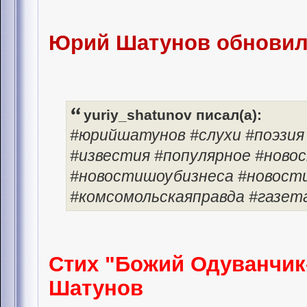
Юрий Шатунов обновил 
yuriy_shatunov писал(а):
#юрийшатунов #слухи #поэзия
#известия #популярное #ново
#новостишоубизнеса #новости
#комсомольскаяправда #газета
Стих "Божий Одуванчик-
Шатунов