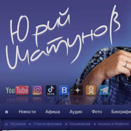
Новости
Афиша
Аудио
Фото
Биографи
»
•
•
•
Гостиная
Список форумов
Объявления
Анонсы и Новости