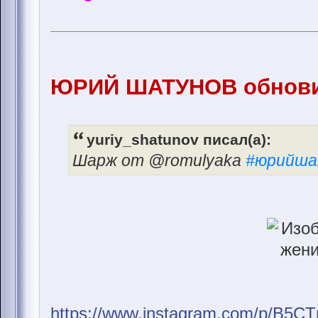
ЮРИЙ ШАТУНОВ обновил
yuriy_shatunov писал(а):
Шарж от @romulyaka
#юрийша
https://www.instagram.com/p/B5C