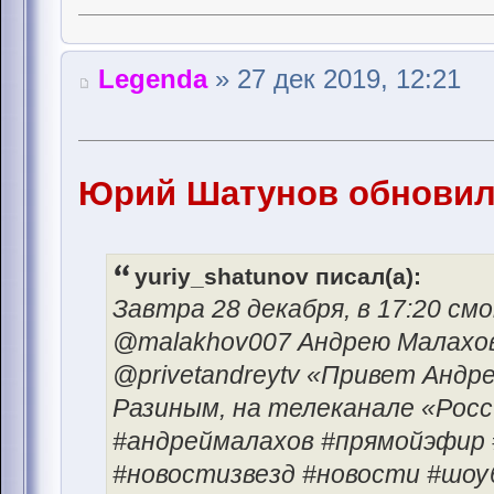
Legenda
» 27 дек 2019, 12:21
Юрий Шатунов обновил 
yuriy_shatunov писал(а):
Завтра 28 декабря, в 17:20 с
@malakhov007 Андрею Малахов
@privetandreytv «Привет Андре
Разиным, на телеканале «Рос
#андреймалахов #прямойэфир 
#новостизвезд #новости #шоу