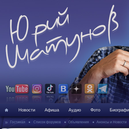
Новости
Афиша
Аудио
Фото
Биографи
»
•
•
•
Гостиная
Список форумов
Объявления
Анонсы и Новости