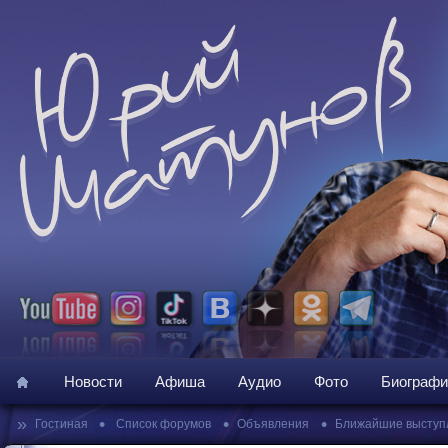
Новости
Афиша
Аудио
Фото
Биографи
»
•
•
•
Гостиная
Список форумов
Объявления
Ближайшие выступ