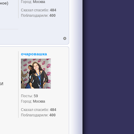
Город:
Москва
вное)
Сказал спасибо:
484
Поблагодарили:
400
очаровашка
 И
Посты:
59
Город:
Москва
Сказал спасибо:
484
Поблагодарили:
400