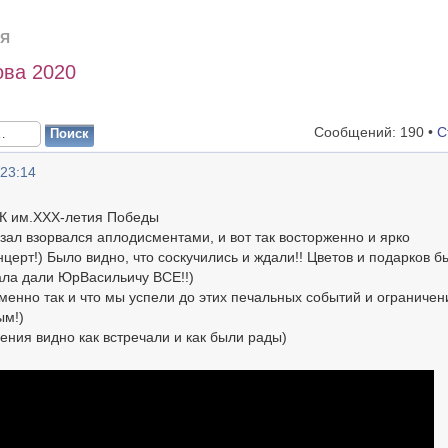
Я
ва 2020
Сообщений: 190 •
С
 23:14
ДК им.XXX-летия Победы
зал взорвался аплодисментами, и вот так восторженно и ярко
церт!) Было видно, что соскучились и ждали!! Цветов и подарков б
зала дали ЮрВасильичу ВСЕ!!)
менно так и что мы успели до этих печальных событий и ограничен
ым!)
ения видно как встречали и как были рады)