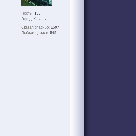
Посты:
133
Город:
Казань
Сказал спасибо:
1597
Поблагодарили:
565