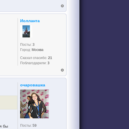
Иолланта
Посты:
3
Город:
Москва
Сказал спасибо:
21
Поблагодарили:
3
очаровашка
Посты:
59
я бы