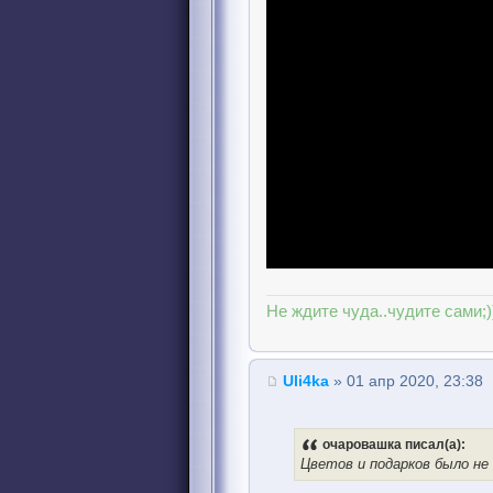
Не ждите чуда..чудите сами;)
Uli4ka
» 01 апр 2020, 23:38
очаровашка писал(а):
Цветов и подарков было не