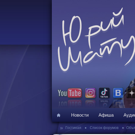
Новости
Афиша
Ауди
»
•
•
Гостиная
Список форумов
Объя