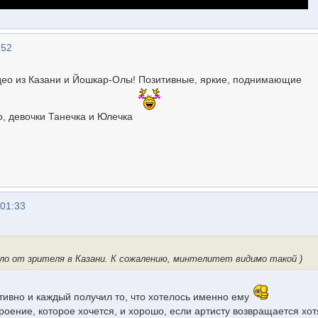
:52
део из Казани и Йошкар-Олы! Позитивные, яркие, поднимающие
, девочки Танечка и Юлечка
 01:33
ло от зрителя в Казани. К сожалению, минтелитет видимо такой )
тивно и каждый получил то, что хотелось именно ему
роение, которое хочется, и хорошо, если артисту возвращается хот