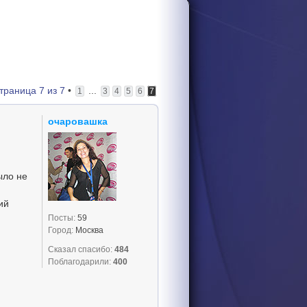
траница
7
из
7
•
...
1
3
4
5
6
7
очаровашка
ыло не
ий
Посты:
59
Город:
Москва
Сказал спасибо:
484
Поблагодарили:
400