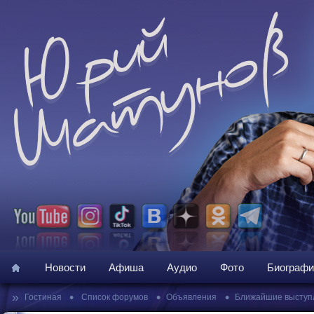
Новости
Афиша
Аудио
Фото
Биографи
»
•
•
•
Гостиная
Список форумов
Объявления
Ближайшие выступ