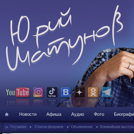
Новости
Афиша
Аудио
Фото
Биографи
»
•
•
•
Гостиная
Список форумов
Объявления
Ближайшие выступ