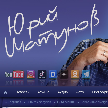
Новости
Афиша
Аудио
Фото
Биографи
»
•
•
•
Гостиная
Список форумов
Объявления
Ближайшие выступ