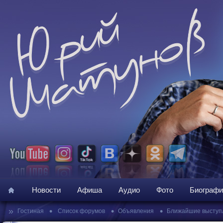
Новости
Афиша
Аудио
Фото
Биографи
»
•
•
•
Гостиная
Список форумов
Объявления
Ближайшие выступ