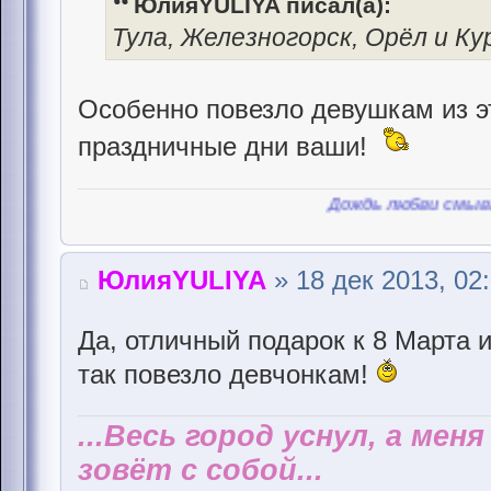
ЮлияYULIYA писал(а):
Тула, Железногорск, Орёл и Кур
Особенно повезло девушкам из э
праздничные дни ваши!
Дождь любви смывает пыль
ЮлияYULIYA
» 18 дек 2013, 02
Да, отличный подарок к 8 Марта и
так повезло девчонкам!
...Весь город уснул, а мен
зовёт с собой...