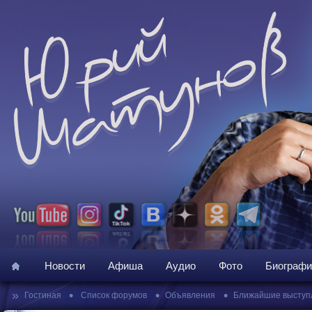
Новости
Афиша
Аудио
Фото
Биографи
»
•
•
•
Гостиная
Список форумов
Объявления
Ближайшие выступ