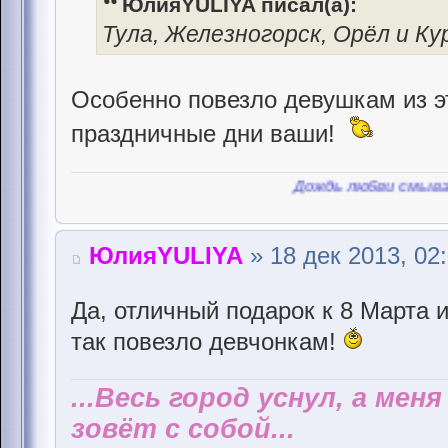
ЮлияYULIYA писал(а):
Тула, Железногорск, Орёл и Кур
Особенно повезло девушкам из э
праздничные дни ваши!
Дождь любви смывает пыль,
ЮлияYULIYA
» 18 дек 2013, 02
Да, отличный подарок к 8 Марта и
так повезло девчонкам!
...Весь город уснул, а мен
зовёт с собой...