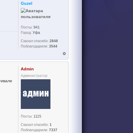
Guzel
Посты:
941
Город:
Уфа
Сказал спасибо:
2848
Поблагодарили:
3544
Admin
Администратор
тивале
Посты:
1115
Сказал спасибо:
1
Поблагодарили:
7337