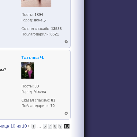
Посты:
1894
Город:
Донецк
Сказал спасибо:
13538
Поблагодарили:
6521
Татьяна Ч.
ом?
Посты:
33
Город:
Москва
Сказал спасибо:
83
Поблагодарили:
70
ница
10
из
10
•
...
1
6
7
8
9
10