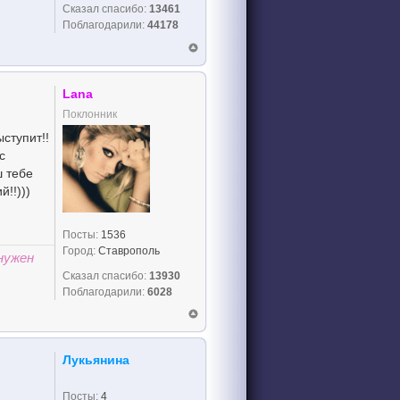
Сказал спасибо:
13461
Поблагодарили:
44178
Lana
Поклонник
ступит!!
с
ш тебе
!!)))
Посты:
1536
Город:
Ставрополь
нужен
Сказал спасибо:
13930
Поблагодарили:
6028
Лукьянина
Посты:
4