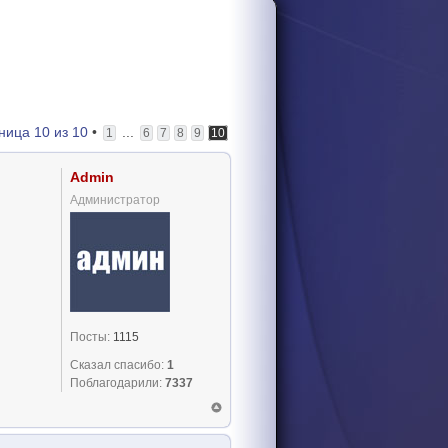
ница
10
из
10
•
...
1
6
7
8
9
10
Admin
Администратор
Посты:
1115
Сказал спасибо:
1
Поблагодарили:
7337