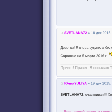
SVETLANA72
» 18 дек 2015,
Девочки! Я вчера вукупила би
Саранске на 5 марта 2016 г.
Привет! Привет! Я посылаю Т
ЮлияYULIYA
» 19 дек 2015,
SVETLANA72
, счастливая!!! 
...Весь город уснул, а меня