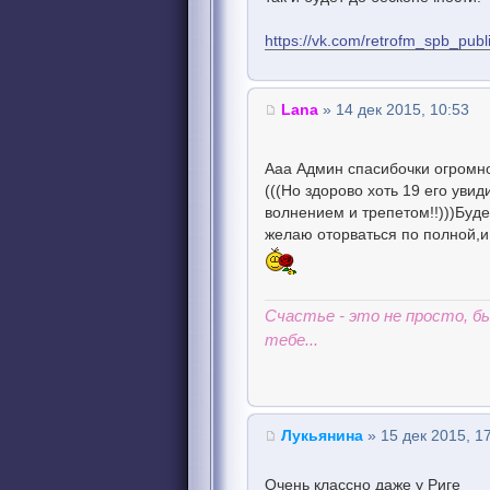
https://vk.com/retrofm_spb_pu
Lana
» 14 дек 2015, 10:53
Ааа Админ спасибочки огромное
(((Но здорово хоть 19 его уви
волнением и трепетом!!)))Буде
желаю оторваться по полной,и 
Счастье - это не просто, 
тебе...
Лукьянина
» 15 дек 2015, 1
Очень классно даже у Риге