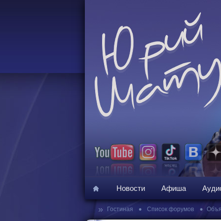
Новости
Афиша
Ауди
»
•
•
Гостиная
Список форумов
Объя