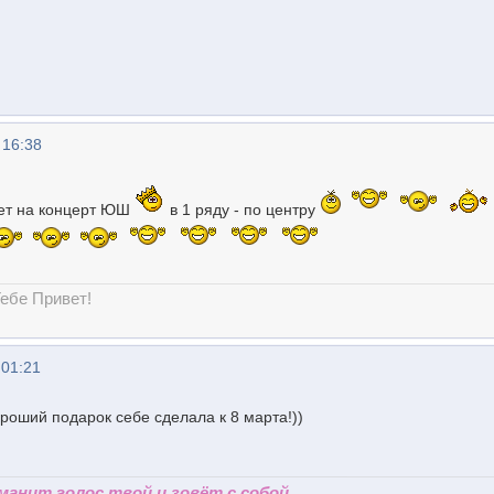
 16:38
лет на концерт ЮШ
в 1 ряду - по центру
ебе Привет!
 01:21
Хороший подарок себе сделала к 8 марта!))
 манит голос твой и зовёт с собой...