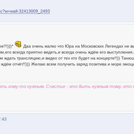
blic?w=wall-32413009_2493
!!!)))*
Даа очень жалко что Юра на Московских Легендах не вы
дим,его всегда приятно видеть,и всегда очень ждём его выступления,
м ждать трансляцию,и видео от тех кто будет на концерте!!)) Таню
ждём отчёт!!))) Желаю всем получить заряд позитива и море эмоций
быть кому-то нужным. Счастье - это быть нужным тому, кто 
7:43