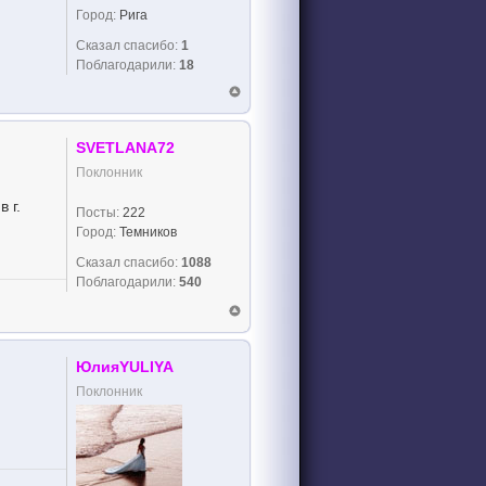
Город:
Рига
Сказал спасибо:
1
Поблагодарили:
18
SVETLANA72
Поклонник
в г.
Посты:
222
Город:
Темников
Сказал спасибо:
1088
Поблагодарили:
540
ЮлияYULIYA
Поклонник