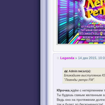
Legenda
» 14 дек 2015, 10:
Admin писал(а):
Ближайшее выступление Юр
"Легенды ретро FM".
Юрочка
,ждём с нетерпением т
Ты будешь самым желанным арт
Ведь оно на протяжении долги
так и будет до бесконечности!