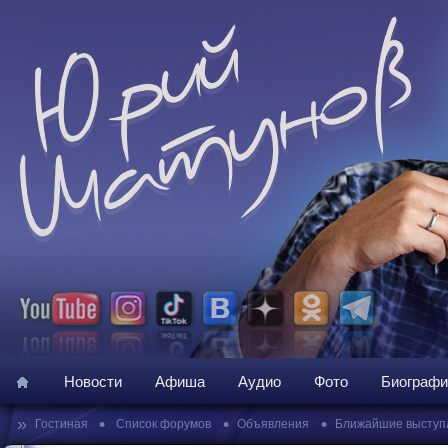
Новости
Афиша
Аудио
Фото
Биографи
»
•
•
•
Гостиная
Список форумов
Объявления
Ближайшие выступ