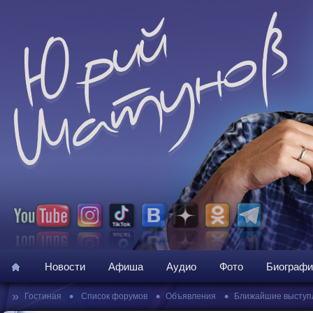
Новости
Афиша
Аудио
Фото
Биографи
»
•
•
•
Гостиная
Список форумов
Объявления
Ближайшие выступ