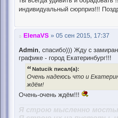
ты всегда удивить и обрадовать !
индивидуальный сюрприз!!! Позд
ElenaVS
» 05 сен 2015, 17:37
Admin
, спасибо))) Жду с замира
графике - город Екатеринбург!!!
Natucik писал(а):
Очень надеюсь что и Екатерин
ждём!
Очень-очень ждём!!!
Я строю мысленно мосты,
Я строю их из пустоты, 