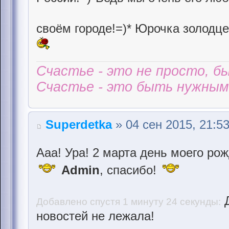
своём городе!=)* Юрочка золодц
Счастье - это не просто, б
Счастье - это быть нужным 
Superdetka
» 04 сен 2015, 21:5
Ааа! Ура! 2 марта день моего ро
Admin
, спасибо!
Д
Добавлено спустя 1 минуту 24 секунды:
новостей не лежала!