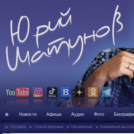
Новости
Афиша
Аудио
Фото
Биографи
»
•
•
•
Гостиная
Список форумов
Объявления
Ближайшие выступ