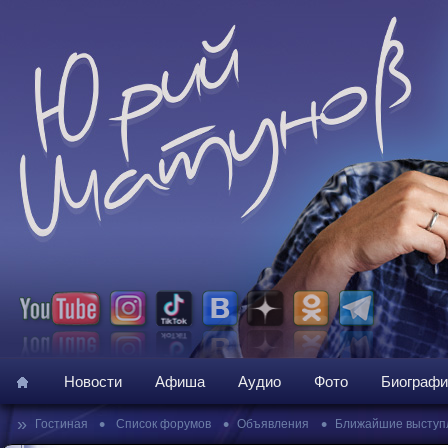
Новости
Афиша
Аудио
Фото
Биографи
»
•
•
•
Гостиная
Список форумов
Объявления
Ближайшие выступ