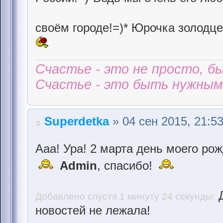
своём городе!=)* Юрочка золодц
Счастье - это не просто, б
Счастье - это быть нужным 
Superdetka
» 04 сен 2015, 21:5
Ааа! Ура! 2 марта день моего ро
Admin
, спасибо!
Д
Добавлено спустя 1 минуту 24 секунды:
новостей не лежала!