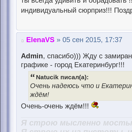
ты всегда удивить и обрадовать !
индивидуальный сюрприз!!! Позд
ElenaVS
» 05 сен 2015, 17:37
Admin
, спасибо))) Жду с замира
графике - город Екатеринбург!!!
Natucik писал(а):
Очень надеюсь что и Екатерин
ждём!
Очень-очень ждём!!!
Я строю мысленно мосты,
Я строю их из пустоты, 