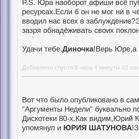
P.S. Юра наоборот афиши всё пуб
ресурсах.Если б он не мог ни в ч
вводил нас всех в заблуждение?Э
зазря обнадёживать своих покло
Удачи тебе,
Диночка
!Верь Юре,а 
Добавлено спустя 3 часа 4 минуты 32 се
Вот что было опубликовано в са
"Аргументы Недели" буквально по
Дискотеки 80-х.Как видим,Юрий 
упомянул и
ЮРИЯ ШАТУНОВА
!З