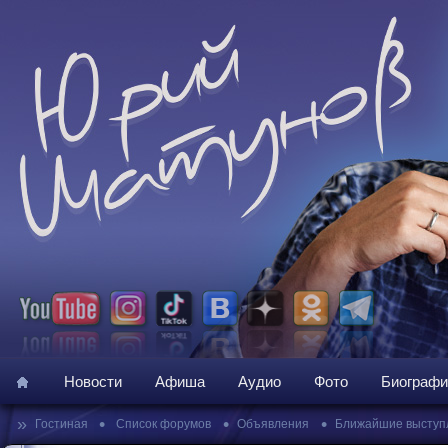
Новости
Афиша
Аудио
Фото
Биографи
»
•
•
•
Гостиная
Список форумов
Объявления
Ближайшие выступ