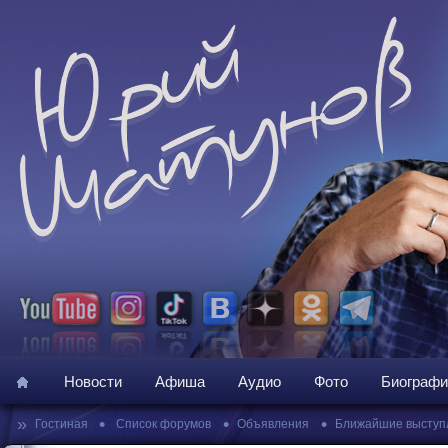
Новости
Афиша
Аудио
Фото
Биографи
»
•
•
•
Гостиная
Список форумов
Объявления
Ближайшие выступ