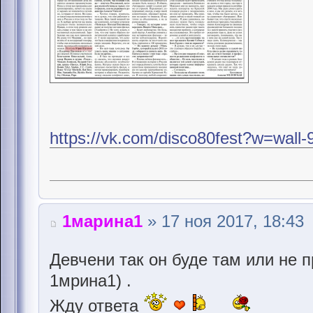
https://vk.com/disco80fest?w=wal
1марина1
» 17 ноя 2017, 18:43
Девчени так он буде там или не 
1мрина1) .
Жду ответа