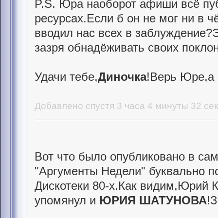
P.S. Юра наоборот афиши всё пуб
ресурсах.Если б он не мог ни в ч
вводил нас всех в заблуждение?Э
зазря обнадёживать своих покло
Удачи тебе,
Диночка
!Верь Юре,а 
Добавлено спустя 3 часа 4 минуты 32 се
Вот что было опубликовано в са
"Аргументы Недели" буквально по
Дискотеки 80-х.Как видим,Юрий 
упомянул и
ЮРИЯ ШАТУНОВА
!З